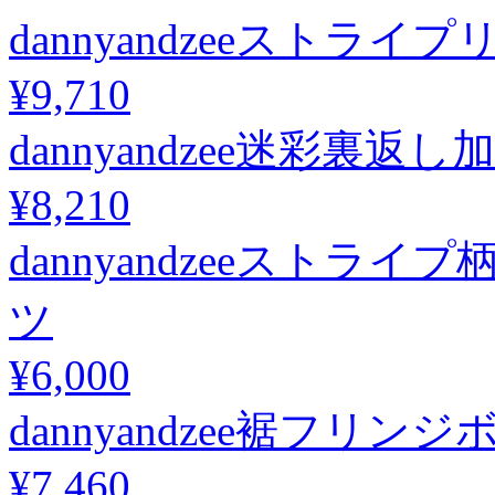
dannyandzeeスト
¥9,710
dannyandzee迷彩裏
¥8,210
dannyandzeeスト
ツ
¥6,000
dannyandzee裾フ
¥7,460