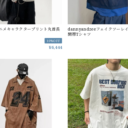
sアニメキャラクタープリント丸首長
dannyandzeeフェイクツー
開襟Tシャツ
10%OFF
¥6,444