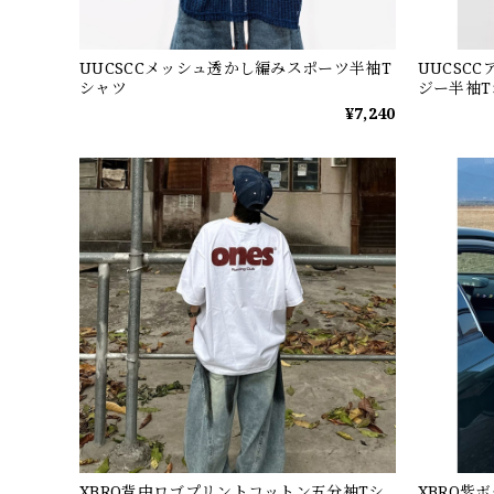
UUCSCCメッシュ透かし編みスポーツ半袖T
UUCSC
シャツ
ジー半袖T
¥7,240
XBRO背中ロゴプリントコットン五分袖Tシ
XBRO紫