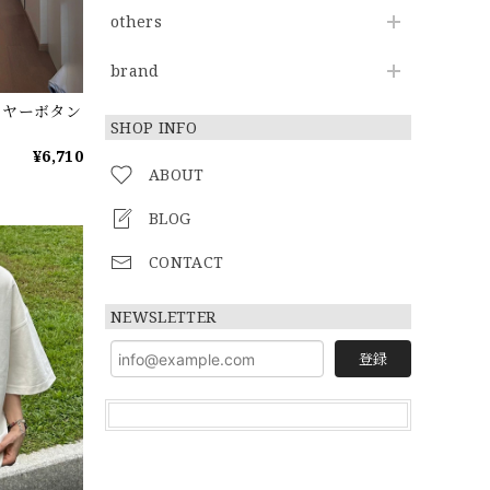
others
brand
レイヤーボタン
SHOP INFO
¥6,710
ABOUT
BLOG
CONTACT
NEWSLETTER
登録