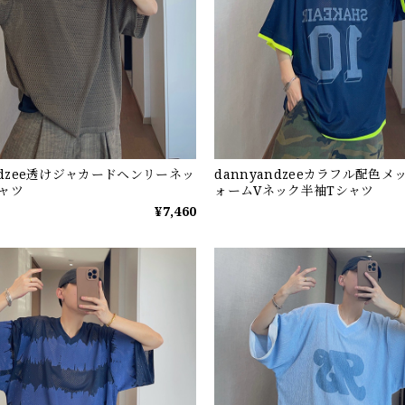
andzee透けジャカードヘンリーネッ
dannyandzeeカラフル配色
ャツ
ォームVネック半袖Tシャツ
¥7,460