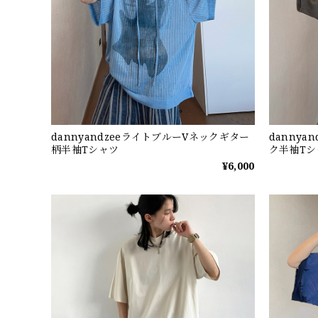
dannyandzeeライトブルーVネックギター
danny
柄半袖Tシャツ
ク半袖Tシ
¥6,000