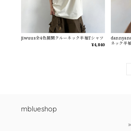
jiwuus全4色展開クルーネック半袖Tシャツ
danny
ネック半袖
¥4,840
mblueshop