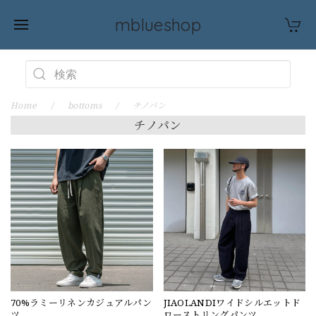
mblueshop
Home
bottoms
チノパン
チノパン
70%ラミーリネンカジュアルパン
JIAOLANDIワイドシルエットド
ツ
ローストリングパンツ