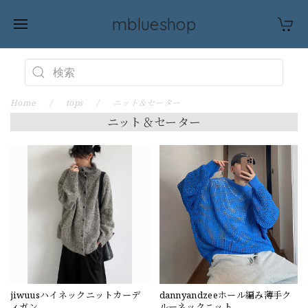
mblueshop
Home
tops
ニット＆セーター
ニット＆セーター
jiwuusハイネックニットカーデ
dannyandzeeホール編み薄手ク
ィガン
ルーネックニット