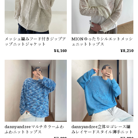
メッシュ編みフード付きジップア
MIONゆったりシルエットメッシ
ップニットジャケット
ュニットトップス
¥4,160
¥8,250
dannyandzeeマルチカラーふわ
dannyandzee立体ロゴレース編
ふわニットトップス
みレイヤードスタイル薄手ニット