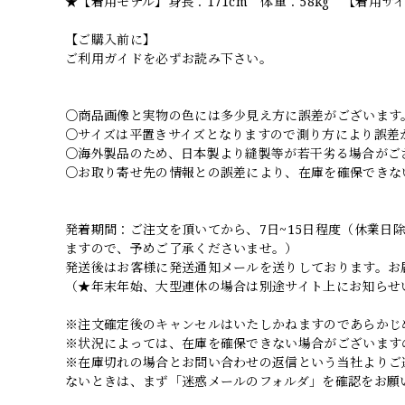
★【着用モデル】身長：171cm 体重：58kg 【着用サ
【ご購入前に】
ご利用ガイドを必ずお読み下さい。
○商品画像と実物の色には多少見え方に誤差がございます
○サイズは平置きサイズとなりますので測り方により誤差
○海外製品のため、日本製より縫製等が若干劣る場合がご
○お取り寄せ先の情報との誤差により、在庫を確保できな
発着期間：ご注文を頂いてから、7日~15日程度（休業
ますので、予めご了承くださいませ。）
発送後はお客様に発送通知メールを送りしております。お
（★年末年始、大型連休の場合は別途サイト上にお知らせ
※注文確定後のキャンセルはいたしかねますのであらかじ
※状況によっては、在庫を確保できない場合がございます
※在庫切れの場合とお問い合わせの返信という当社よりご
ないときは、まず「迷惑メールのフォルダ」を確認をお願