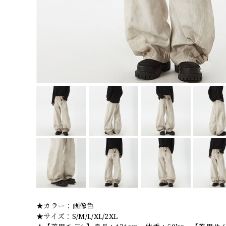
★カラー：画像色
★サイズ：S/M/L/XL/2XL