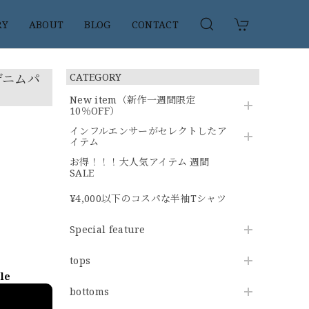
RY
ABOUT
BLOG
CONTACT
デニムパ
CATEGORY
New item（新作一週間限定
10％OFF）
インフルエンサーがセレクトしたア
イテム
お得！！！大人気アイテム 週間
SALE
¥4,000以下のコスパな半袖Tシャツ
Special feature
tops
ble
bottoms