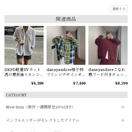
通報する
関連商品
DKPD軽量UVカット
dannyandzee格子柄
dannyandzeeこなれ
透け感長袖リネンシ
フリンジデザインオ
感フード付きチェッ
ャツ
ーバーサイズシャツ
クシャツ
¥6,200
¥7,460
¥8,590
CATEGORY
New item（新作一週間限定10％OFF）
インフルエンサーがセレクトしたアイテム