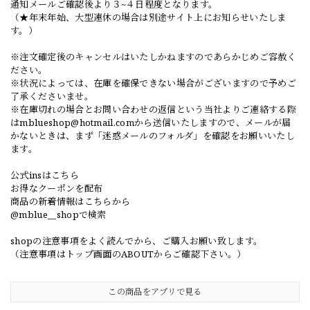
通知メールご確認後より３~４日程度となります。
（★年末年始、大型連休の場合は別途サイト上にお知らせいたしま
す。）
※注文確定後のキャンセルはいたしかねますのであらかじめご容赦く
ださい。
※状況によっては、在庫を確保できない場合がございますので予めご
了承くださいませ。
※在庫切れの場合とお問い合わせの返信という当社よりご連絡する際
は
mblueshop@hotmail.com
から送信いたしますので、メールが届
かないときは、まず「迷惑メールのフォルダ」を確認をお願いいたし
ます。
公式insはこちら
お得なクーポンを配布
商品の新着情報はこちらから
@mblue__shopで検索
shopの注意事項をよく読んでから、ご購入お願い致します。
（注意事項はトップ画面のABOUTからご確認下さい。）
この商品をアプリで見る