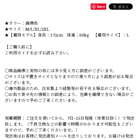
Save
★カラー：画像色
★サイズ：M/L/XL/2XL
★【着用モデル】身長：172cm 体重：60kg 【着用サイズ】：L
【ご購入前に】
ご利用ガイドを必ずお読み下さい。
○商品画像と実物の色には多少見え方に誤差がございます。
○サイズは平置きサイズとなりますので測り方により誤差が出る場合
がございます。
○海外製品のため、日本製より縫製等が若干劣る場合がございます。
○お取り寄せ先の情報との誤差により、在庫を確保できない場合がご
ざいますので予めご了承くださいませ。
発着期間：ご注文を頂いてから、7日~15日程度（休業日除く）で発送
致します。（不良交換などの影響で時間がかかります可能性もござい
ますので、予めご了承くださいませ。）
発送後はお客様に発送通知メールを送りしております。お届けは発送