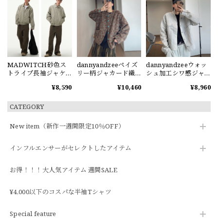
MADWITCH砂色ス
dannyandzeeペイズ
dannyandzeeウォッ
トライプ長袖ジャケ
リー柄ジャカード織
シュ加工シワ感ジャ
ット
りジャケット
ケット
¥8,590
¥10,460
¥8,960
CATEGORY
New item（新作一週間限定10％OFF）
インフルエンサーがセレクトしたアイテム
お得！！！大人気アイテム 週間SALE
¥4,000以下のコスパな半袖Tシャツ
Special feature