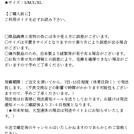
★サイズ：S/M/L/XL
【ご購入前に】
ご利用ガイドを必ずお読み下さい。
○商品画像と実物の色には多少見え方に誤差がございます。
○サイズは平置きサイズとなりますので測り方により誤差が出る場合
がございます。
○海外製品のため、日本製より縫製等が若干劣る場合がございます。
○お取り寄せ先の情報との誤差により、在庫を確保できない場合がご
ざいますので予めご了承くださいませ。
発着期間：ご注文を頂いてから、7日~15日程度（休業日除く）で発送
致します。（不良交換などの影響で時間がかかります可能性もござい
ますので、予めご了承くださいませ。）
発送後はお客様に発送通知メールを送りしております。お届けは発送
通知メールご確認後より３~４日程度となります。
（★年末年始、大型連休の場合は別途サイト上にお知らせいたしま
す。）
※注文確定後のキャンセルはいたしかねますのであらかじめご容赦く
ださい。