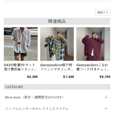
通報する
関連商品
DKPD軽量UVカット
dannyandzee格子柄
dannyandzeeこなれ
透け感長袖リネンシ
フリンジデザインオ
感フード付きチェッ
ャツ
ーバーサイズシャツ
クシャツ
¥6,200
¥7,460
¥8,590
CATEGORY
New item（新作一週間限定10％OFF）
インフルエンサーがセレクトしたアイテム