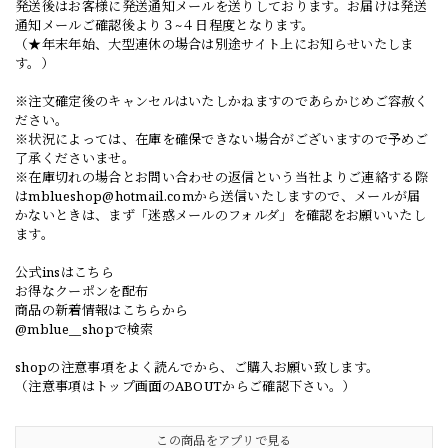
発送後はお客様に発送通知メールを送りしております。お届けは発送
通知メールご確認後より３~４日程度となります。
（★年末年始、大型連休の場合は別途サイト上にお知らせいたしま
す。）
※注文確定後のキャンセルはいたしかねますのであらかじめご容赦く
ださい。
※状況によっては、在庫を確保できない場合がございますので予めご
了承くださいませ。
※在庫切れの場合とお問い合わせの返信という当社よりご連絡する際
は
mblueshop@hotmail.com
から送信いたしますので、メールが届
かないときは、まず「迷惑メールのフォルダ」を確認をお願いいたし
ます。
公式insはこちら
お得なクーポンを配布
商品の新着情報はこちらから
@mblue__shopで検索
shopの注意事項をよく読んでから、ご購入お願い致します。
（注意事項はトップ画面のABOUTからご確認下さい。）
この商品をアプリで見る