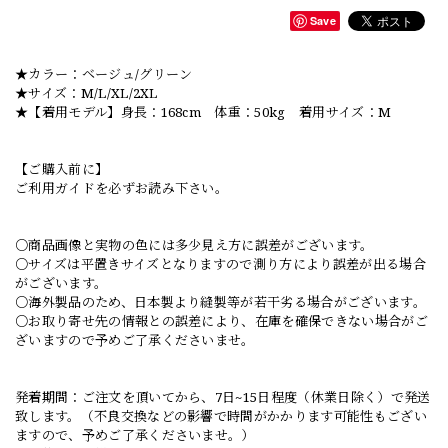
Save
★カラー：ベージュ/グリーン
★サイズ：M/L/XL/2XL
★【着用モデル】身長：168cm 体重：50kg 着用サイズ：M
【ご購入前に】
ご利用ガイドを必ずお読み下さい。
○商品画像と実物の色には多少見え方に誤差がございます。
○サイズは平置きサイズとなりますので測り方により誤差が出る場合
がございます。
○海外製品のため、日本製より縫製等が若干劣る場合がございます。
○お取り寄せ先の情報との誤差により、在庫を確保できない場合がご
ざいますので予めご了承くださいませ。
発着期間：ご注文を頂いてから、7日~15日程度（休業日除く）で発送
致します。（不良交換などの影響で時間がかかります可能性もござい
ますので、予めご了承くださいませ。）