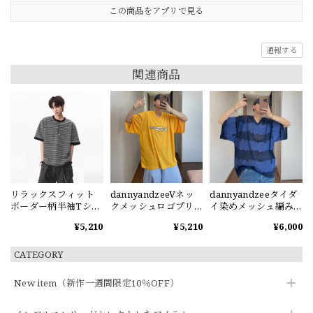
この商品をアプリで見る
通報する
関連商品
リラックスフィット
dannyandzeeVネッ
dannyandzeeタイダ
ボーダー柄半袖Tシャ
クメッシュロゴプリ
イ染めメッシュ編みV
ツ
ント半袖Tシャツ
ネック半袖Tシャツ
¥5,210
¥5,210
¥6,000
CATEGORY
New item（新作一週間限定10％OFF）