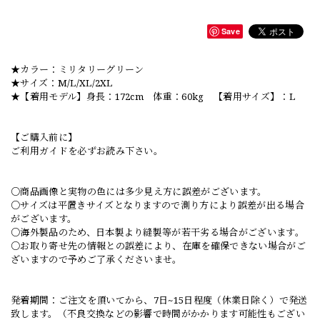
Save
★カラー：ミリタリーグリーン
★サイズ：M/L/XL/2XL
★【着用モデル】身長：172cm 体重：60kg 【着用サイズ】：L
【ご購入前に】
ご利用ガイドを必ずお読み下さい。
○商品画像と実物の色には多少見え方に誤差がございます。
○サイズは平置きサイズとなりますので測り方により誤差が出る場合
がございます。
○海外製品のため、日本製より縫製等が若干劣る場合がございます。
○お取り寄せ先の情報との誤差により、在庫を確保できない場合がご
ざいますので予めご了承くださいませ。
発着期間：ご注文を頂いてから、7日~15日程度（休業日除く）で発送
致します。（不良交換などの影響で時間がかかります可能性もござい