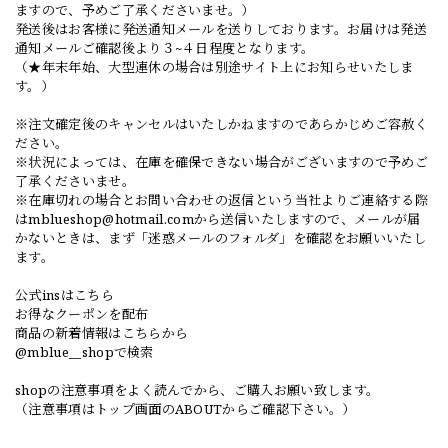
ますので、予めご了承くださいませ。）
発送後はお客様に発送通知メールを送りしております。お届けは発送
通知メールご確認後より３~４日程度となります。
（★年末年始、大型連休の場合は別途サイト上にお知らせいたしま
す。）
※注文確定後のキャンセルはいたしかねますのであらかじめご容赦く
ださい。
※状況によっては、在庫を確保できない場合がございますので予めご
了承くださいませ。
※在庫切れの場合とお問い合わせの返信という当社よりご連絡する際
は
mblueshop@hotmail.com
から送信いたしますので、メールが届
かないときは、まず「迷惑メールのフォルダ」を確認をお願いいたし
ます。
公式insはこちら
お得なクーポンを配布
商品の新着情報はこちらから
@mblue__shopで検索
shopの注意事項をよく読んでから、ご購入お願い致します。
（注意事項はトップ画面のABOUTからご確認下さい。）