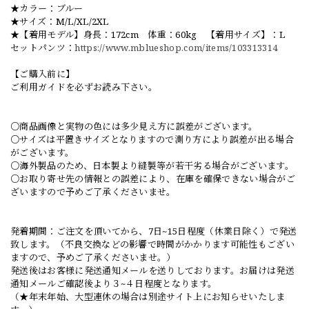
★カラー：ブルー
★サイズ：M/L/XL/2XL
★【着用モデル】身長：172cm 体重：60kg 【着用サイズ】：L
セットパンツ：
https://www.mblueshop.com/items/103313314
【ご購入前に】
ご利用ガイドを必ずお読み下さい。
○商品画像と実物の色には多少見え方に誤差がございます。
○サイズは平置きサイズとなりますので測り方により誤差が出る場合
がございます。
○海外製品のため、日本製より縫製等が若干劣る場合がございます。
○お取り寄せ先の情報との誤差により、在庫を確保できない場合がご
ざいますので予めご了承くださいませ。
発着期間：ご注文を頂いてから、7日~15日程度（休業日除く）で発送
致します。（不良交換などの影響で時間がかかります可能性もござい
ますので、予めご了承くださいませ。）
発送後はお客様に発送通知メールを送りしております。お届けは発送
通知メールご確認後より３~４日程度となります。
（★年末年始、大型連休の場合は別途サイト上にお知らせいたしま