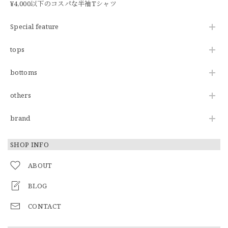
¥4,000以下のコスパな半袖Tシャツ
Special feature
tops
bottoms
others
brand
SHOP INFO
ABOUT
BLOG
CONTACT