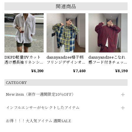
関連商品
DKPD軽量UVカット
dannyandzee格子柄
dannyandzeeこなれ
透け感長袖リネンシ
フリンジデザインオ
感フード付きチェッ
ャツ
ーバーサイズシャツ
クシャツ
¥6,200
¥7,460
¥8,590
CATEGORY
New item（新作一週間限定10％OFF）
インフルエンサーがセレクトしたアイテム
お得！！！大人気アイテム 週間SALE