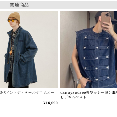
関連商品
MINDペイントディテールデニムオー
dannyandzee爽やかレーヨン
しデニムベスト
¥16,090