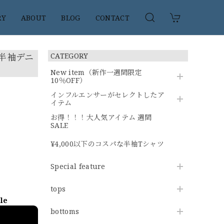
RY
ABOUT
BLOG
CONTACT
半袖デニ
CATEGORY
New item（新作一週間限定
10％OFF）
インフルエンサーがセレクトしたア
イテム
お得！！！大人気アイテム 週間
SALE
¥4,000以下のコスパな半袖Tシャツ
Special feature
tops
ble
bottoms