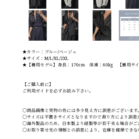
★カラー：ブルー/ベージュ
★サイズ：M/L/XL/2XL
★【着用モデル】身長：170cm 体重：60kg 【着用サ
【ご購入前に】
ご利用ガイドを必ずお読み下さい。
○商品画像と実物の色には多少見え方に誤差がございます
○サイズは平置きサイズとなりますので測り方により誤差
○海外製品のため、日本製より縫製等が若干劣る場合がご
○お取り寄せ先の情報との誤差により、在庫を確保できな