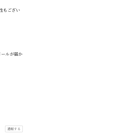
性もござい
メールが届か
通報する