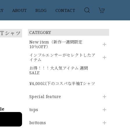
RY
ABOUT
BLOG
CONTACT
袖Ｔシャツ
CATEGORY
New item（新作一週間限定
10％OFF）
インフルエンサーがセレクトしたア
イテム
お得！！！大人気アイテム 週間
SALE
¥4,000以下のコスパな半袖Tシャツ
Special feature
ble
tops
bottoms