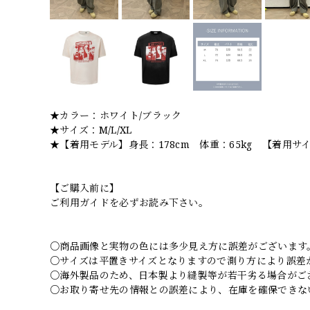
★カラー：ホワイト/ブラック
★サイズ：M/L/XL
★【着用モデル】身長：178cm 体重：65kg 【着用サ
【ご購入前に】
ご利用ガイドを必ずお読み下さい。
○商品画像と実物の色には多少見え方に誤差がございます
○サイズは平置きサイズとなりますので測り方により誤差
○海外製品のため、日本製より縫製等が若干劣る場合がご
○お取り寄せ先の情報との誤差により、在庫を確保できな