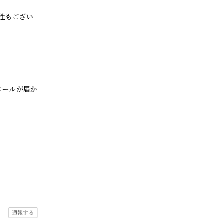
性もござい
メールが届か
通報する