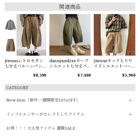
関連商品
jiwuusレトロモダン
dannyandzeeカーブ
jiwuusタック入りワ
七分丈バルーンパン
シルエット七分丈パ
イドシルエットハー
ツ
ンツ2色
フパンツ
¥8,590
¥7,460
¥5,960
CATEGORY
New item（新作一週間限定10％OFF）
インフルエンサーがセレクトしたアイテム
お得！！！大人気アイテム 週間SALE