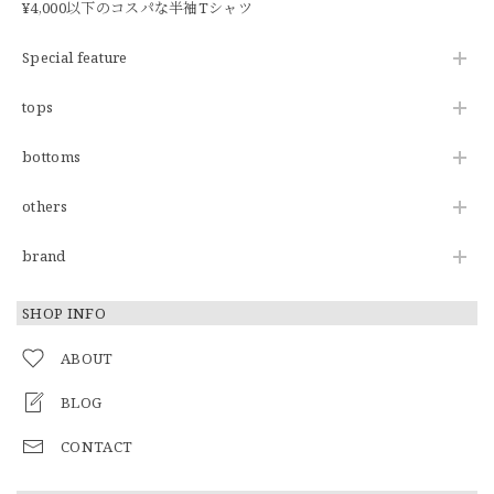
¥4,000以下のコスパな半袖Tシャツ
Special feature
tops
bottoms
others
brand
SHOP INFO
ABOUT
BLOG
CONTACT