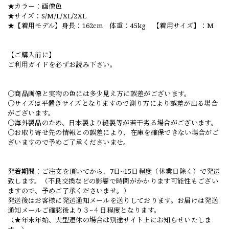
★カラー：画像色
★サイズ：S/M/L/XL/2XL
★【着用モデル】身長：162cm 体重：45kg 【着用サイズ】：M
【ご購入前に】
ご利用ガイドを必ずお読み下さい。
○商品画像と実物の色には多少見え方に誤差がございます。
○サイズは平置きサイズとなりますので測り方により誤差が出る場合
がございます。
○海外製品のため、日本製より縫製等が若干劣る場合がございます。
○お取り寄せ先の情報との誤差により、在庫を確保できない場合がご
ざいますので予めご了承くださいませ。
発着期間：ご注文を頂いてから、7日~15日程度（休業日除く）で発送
致します。（不良交換などの影響で時間がかかります可能性もござい
ますので、予めご了承くださいませ。）
発送後はお客様に発送通知メールを送りしております。お届けは発送
通知メールご確認後より３~４日程度となります。
（★年末年始、大型連休の場合は別途サイト上にお知らせいたしま