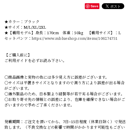
Save
★カラー：ブラック
★サイズ：M/L/XL/2XL
★【着用モデル】身長：170cm 体重：50kg 【着用サイズ】：L
セットパンツ：
https://www.mblueshop.com/items/106274751
【ご購入前に】
ご利用ガイドを必ずお読み下さい。
○商品画像と実物の色には多少見え方に誤差がございます。
○サイズは平置きサイズとなりますので測り方により誤差が出る場合
がございます。
○海外製品のため、日本製より縫製等が若干劣る場合がございます。
○お取り寄せ先の情報との誤差により、在庫を確保できない場合がご
ざいますので予めご了承くださいませ。
発着期間：ご注文を頂いてから、7日~15日程度（休業日除く）で発送
致します。（不良交換などの影響で時間がかかります可能性もござい