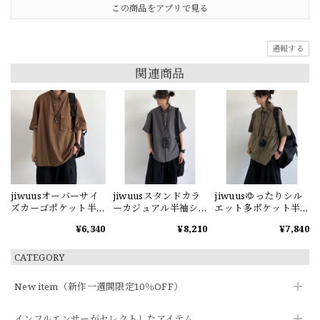
この商品をアプリで見る
通報する
関連商品
jiwuusオーバーサイ
jiwuusスタンドカラ
jiwuusゆったりシル
ズカーゴポケット半
ーカジュアル半袖シ
エット多ポケット半
袖シャツ
ャツ
袖シャツ
¥6,340
¥8,210
¥7,840
CATEGORY
New item（新作一週間限定10％OFF）
インフルエンサーがセレクトしたアイテム