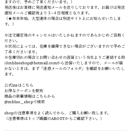
ますので、予めご了承くださいませ。）
発送後はお客様に発送通知メールを送りしております。お届けは発送
通知メールご確認後より３~４日程度となります。
（★年末年始、大型連休の場合は別途サイト上にお知らせいたしま
す。）
※注文確定後のキャンセルはいたしかねますのであらかじめご容赦く
ださい。
※状況によっては、在庫を確保できない場合がございますので予めご
了承くださいませ。
※在庫切れの場合とお問い合わせの返信という当社よりご連絡する際
は
mblueshop@hotmail.com
から送信いたしますので、メールが届
かないときは、まず「迷惑メールのフォルダ」を確認をお願いいたし
ます。
公式insはこちら
お得なクーポンを配布
商品の新着情報はこちらから
@mblue__shopで検索
shopの注意事項をよく読んでから、ご購入お願い致します。
（注意事項はトップ画面のABOUTからご確認下さい。）