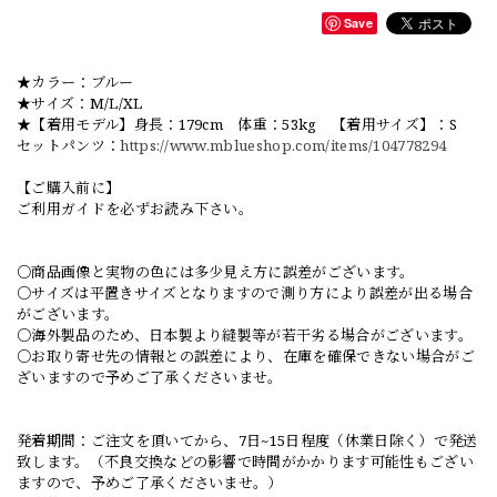
Save
★カラー：ブルー
★サイズ：M/L/XL
★【着用モデル】身長：179cm 体重：53kg 【着用サイズ】：S
セットパンツ：
https://www.mblueshop.com/items/104778294
【ご購入前に】
ご利用ガイドを必ずお読み下さい。
○商品画像と実物の色には多少見え方に誤差がございます。
○サイズは平置きサイズとなりますので測り方により誤差が出る場合
がございます。
○海外製品のため、日本製より縫製等が若干劣る場合がございます。
○お取り寄せ先の情報との誤差により、在庫を確保できない場合がご
ざいますので予めご了承くださいませ。
発着期間：ご注文を頂いてから、7日~15日程度（休業日除く）で発送
致します。（不良交換などの影響で時間がかかります可能性もござい
ますので、予めご了承くださいませ。）