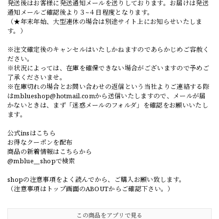
発送後はお客様に発送通知メールを送りしております。お届けは発送
通知メールご確認後より３~４日程度となります。
（★年末年始、大型連休の場合は別途サイト上にお知らせいたしま
す。）
※注文確定後のキャンセルはいたしかねますのであらかじめご容赦く
ださい。
※状況によっては、在庫を確保できない場合がございますので予めご
了承くださいませ。
※在庫切れの場合とお問い合わせの返信という当社よりご連絡する際
は
mblueshop@hotmail.com
から送信いたしますので、メールが届
かないときは、まず「迷惑メールのフォルダ」を確認をお願いいたし
ます。
公式insはこちら
お得なクーポンを配布
商品の新着情報はこちらから
@mblue__shopで検索
shopの注意事項をよく読んでから、ご購入お願い致します。
（注意事項はトップ画面のABOUTからご確認下さい。）
この商品をアプリで見る