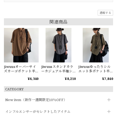
通報する
関連商品
jiwuusオーバーサイ
jiwuusスタンドカラ
jiwuusゆったりシル
ズカーゴポケット半
ーカジュアル半袖シ
エット多ポケット半
袖シャツ
ャツ
袖シャツ
¥6,340
¥8,210
¥7,840
CATEGORY
New item（新作一週間限定10％OFF）
インフルエンサーがセレクトしたアイテム