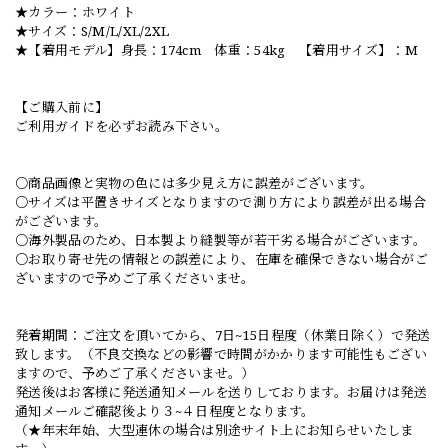
★カラー：ホワイト
★サイズ：S/M/L/XL/2XL
★【着用モデル】身長：174cm 体重：54kg 【着用サイズ】：M
【ご購入前に】
ご利用ガイドを必ずお読み下さい。
○商品画像と実物の色には多少見え方に誤差がございます。
○サイズは平置きサイズとなりますので測り方により誤差が出る場合
がございます。
○海外製品のため、日本製より縫製等が若干劣る場合がございます。
○お取り寄せ先の情報との誤差により、在庫を確保できない場合がご
ざいますので予めご了承くださいませ。
発着期間：ご注文を頂いてから、7日~15日程度（休業日除く）で発送
致します。（不良交換などの影響で時間がかかります可能性もござい
ますので、予めご了承くださいませ。）
発送後はお客様に発送通知メールを送りしております。お届けは発送
通知メールご確認後より３~４日程度となります。
（★年末年始、大型連休の場合は別途サイト上にお知らせいたしま