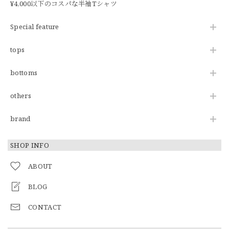
¥4,000以下のコスパな半袖Tシャツ
Special feature
tops
bottoms
others
brand
SHOP INFO
ABOUT
BLOG
CONTACT