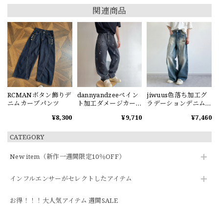
関連商品
RCMANボタン飾りデ
dannyandzeeペイン
jiwuus色落ち加工グ
ニムカーブパンツ
ト加工ダメージカー
ラデーションデニム
ブデニムパンツ
パンツ
¥8,300
¥9,710
¥7,460
CATEGORY
New item（新作一週間限定10％OFF）
インフルエンサーがセレクトしたアイテム
お得！！！大人気アイテム 週間SALE