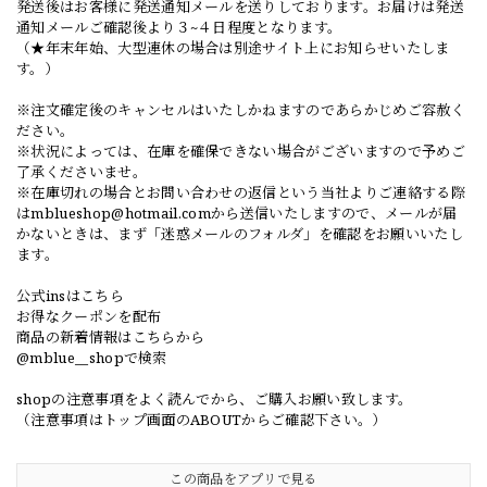
発送後はお客様に発送通知メールを送りしております。お届けは発送
通知メールご確認後より３~４日程度となります。
（★年末年始、大型連休の場合は別途サイト上にお知らせいたしま
す。）
※注文確定後のキャンセルはいたしかねますのであらかじめご容赦く
ださい。
※状況によっては、在庫を確保できない場合がございますので予めご
了承くださいませ。
※在庫切れの場合とお問い合わせの返信という当社よりご連絡する際
は
mblueshop@hotmail.com
から送信いたしますので、メールが届
かないときは、まず「迷惑メールのフォルダ」を確認をお願いいたし
ます。
公式insはこちら
お得なクーポンを配布
商品の新着情報はこちらから
@mblue__shopで検索
shopの注意事項をよく読んでから、ご購入お願い致します。
（注意事項はトップ画面のABOUTからご確認下さい。）
この商品をアプリで見る