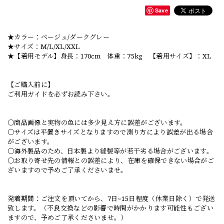
Save
★カラー：ベージュ/ダークグレー
★サイズ：M/L/XL/XXL
★【着用モデル】身長：170cm 体重：75kg 【着用サイズ】：XL
【ご購入前に】
ご利用ガイドを必ずお読み下さい。
○商品画像と実物の色には多少見え方に誤差がございます。
○サイズは平置きサイズとなりますので測り方により誤差が出る場合
がございます。
○海外製品のため、日本製より縫製等が若干劣る場合がございます。
○お取り寄せ先の情報との誤差により、在庫を確保できない場合がご
ざいますので予めご了承くださいませ。
発着期間：ご注文を頂いてから、7日~15日程度（休業日除く）で発送
致します。（不良交換などの影響で時間がかかります可能性もござい
ますので、予めご了承くださいませ。）