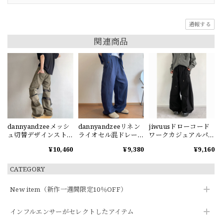
通報する
関連商品
dannyandzeeメッシ
dannyandzeeリネン
jiwuusドローコード
ュ切替デザインスト
ライオセル混ドレー
ワークカジュアルパ
レートカーゴパンツ
プ感パンツ
ンツ
¥10,460
¥9,380
¥9,160
CATEGORY
New item（新作一週間限定10％OFF）
インフルエンサーがセレクトしたアイテム