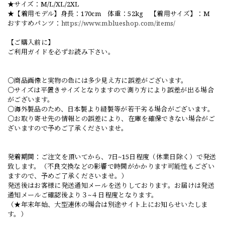
★サイズ：M/L/XL/2XL
★【着用モデル】身長：170cm 体重：52kg 【着用サイズ】：M
おすすめパンツ：
https://www.mblueshop.com/items/
【ご購入前に】
ご利用ガイドを必ずお読み下さい。
○商品画像と実物の色には多少見え方に誤差がございます。
○サイズは平置きサイズとなりますので測り方により誤差が出る場合
がございます。
○海外製品のため、日本製より縫製等が若干劣る場合がございます。
○お取り寄せ先の情報との誤差により、在庫を確保できない場合がご
ざいますので予めご了承くださいませ。
発着期間：ご注文を頂いてから、7日~15日程度（休業日除く）で発送
致します。（不良交換などの影響で時間がかかります可能性もござい
ますので、予めご了承くださいませ。）
発送後はお客様に発送通知メールを送りしております。お届けは発送
通知メールご確認後より３~４日程度となります。
（★年末年始、大型連休の場合は別途サイト上にお知らせいたしま
す。）