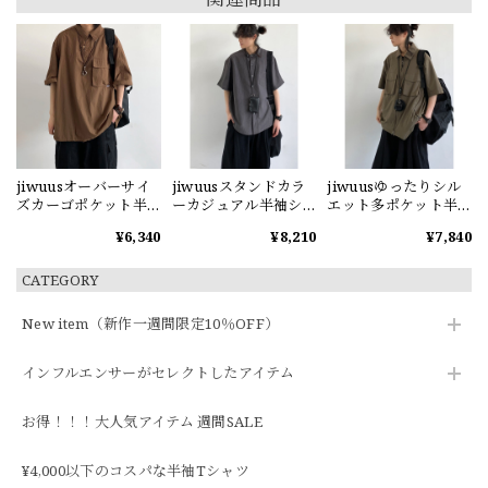
jiwuusオーバーサイ
jiwuusスタンドカラ
jiwuusゆったりシル
ズカーゴポケット半
ーカジュアル半袖シ
エット多ポケット半
袖シャツ
ャツ
袖シャツ
¥6,340
¥8,210
¥7,840
CATEGORY
New item（新作一週間限定10％OFF）
インフルエンサーがセレクトしたアイテム
お得！！！大人気アイテム 週間SALE
¥4,000以下のコスパな半袖Tシャツ