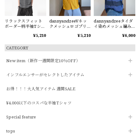
リラックスフィット
dannyandzeeVネッ
dannyandzeeタイダ
ボーダー柄半袖Tシャ
クメッシュロゴプリ
イ染めメッシュ編みV
ツ
ント半袖Tシャツ
ネック半袖Tシャツ
¥5,210
¥5,210
¥6,000
CATEGORY
New item（新作一週間限定10％OFF）
インフルエンサーがセレクトしたアイテム
お得！！！大人気アイテム 週間SALE
¥4,000以下のコスパな半袖Tシャツ
Special feature
tops