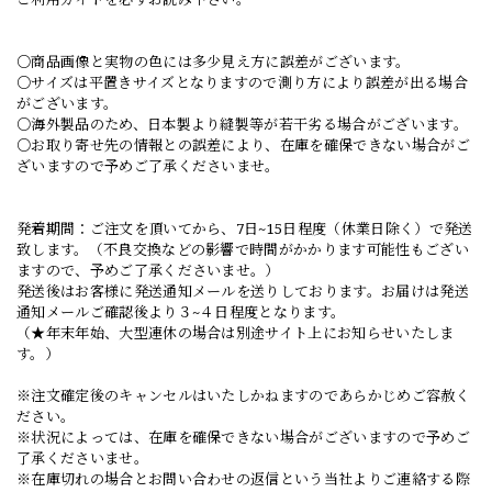
○商品画像と実物の色には多少見え方に誤差がございます。
○サイズは平置きサイズとなりますので測り方により誤差が出る場合
がございます。
○海外製品のため、日本製より縫製等が若干劣る場合がございます。
○お取り寄せ先の情報との誤差により、在庫を確保できない場合がご
ざいますので予めご了承くださいませ。
発着期間：ご注文を頂いてから、7日~15日程度（休業日除く）で発送
致します。（不良交換などの影響で時間がかかります可能性もござい
ますので、予めご了承くださいませ。）
発送後はお客様に発送通知メールを送りしております。お届けは発送
通知メールご確認後より３~４日程度となります。
（★年末年始、大型連休の場合は別途サイト上にお知らせいたしま
す。）
※注文確定後のキャンセルはいたしかねますのであらかじめご容赦く
ださい。
※状況によっては、在庫を確保できない場合がございますので予めご
了承くださいませ。
※在庫切れの場合とお問い合わせの返信という当社よりご連絡する際