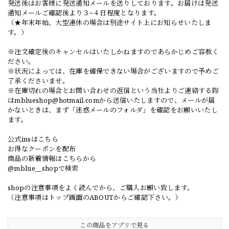
発送後はお客様に発送通知メールを送りしております。お届けは発送
通知メールご確認後より３~４日程度となります。
（★年末年始、大型連休の場合は別途サイト上にお知らせいたしま
す。）
※注文確定後のキャンセルはいたしかねますのであらかじめご容赦く
ださい。
※状況によっては、在庫を確保できない場合がございますので予めご
了承くださいませ。
※在庫切れの場合とお問い合わせの返信という当社よりご連絡する際
は
mblueshop@hotmail.com
から送信いたしますので、メールが届
かないときは、まず「迷惑メールのフォルダ」を確認をお願いいたし
ます。
公式insはこちら
お得なクーポンを配布
商品の新着情報はこちらから
@mblue__shopで検索
shopの注意事項をよく読んでから、ご購入お願い致します。
（注意事項はトップ画面のABOUTからご確認下さい。）
この商品をアプリで見る