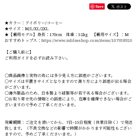
Save
★カラー：アイボリー/コーヒー
★サイズ：M/L/XL/2XL
★【着用モデル】身長：170cm 体重：52kg 【着用サイズ】：M
おすすめトップス：
https://www.mblueshop.com/items/107938920
【ご購入前に】
ご利用ガイドを必ずお読み下さい。
○商品画像と実物の色には多少見え方に誤差がございます。
○サイズは平置きサイズとなりますので測り方により誤差が出る場合
がございます。
○海外製品のため、日本製より縫製等が若干劣る場合がございます。
○お取り寄せ先の情報との誤差により、在庫を確保できない場合がご
ざいますので予めご了承くださいませ。
発着期間：ご注文を頂いてから、7日~15日程度（休業日除く）で発送
致します。（不良交換などの影響で時間がかかります可能性もござい
ますので、予めご了承くださいませ。）