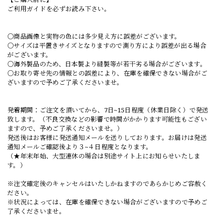
ご利用ガイドを必ずお読み下さい。
○商品画像と実物の色には多少見え方に誤差がございます。
○サイズは平置きサイズとなりますので測り方により誤差が出る場合
がございます。
○海外製品のため、日本製より縫製等が若干劣る場合がございます。
○お取り寄せ先の情報との誤差により、在庫を確保できない場合がご
ざいますので予めご了承くださいませ。
発着期間：ご注文を頂いてから、7日~15日程度（休業日除く）で発送
致します。（不良交換などの影響で時間がかかります可能性もござい
ますので、予めご了承くださいませ。）
発送後はお客様に発送通知メールを送りしております。お届けは発送
通知メールご確認後より３~４日程度となります。
（★年末年始、大型連休の場合は別途サイト上にお知らせいたしま
す。）
※注文確定後のキャンセルはいたしかねますのであらかじめご容赦く
ださい。
※状況によっては、在庫を確保できない場合がございますので予めご
了承くださいませ。