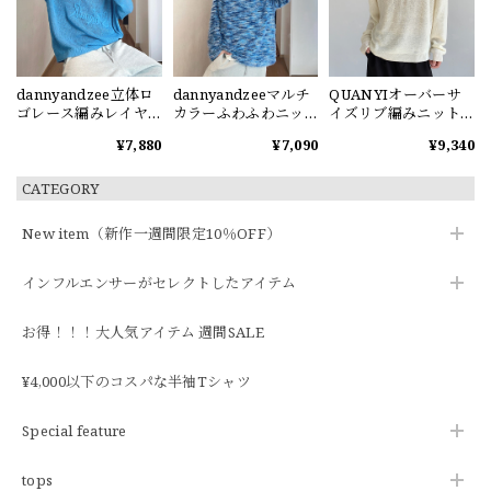
dannyandzee立体ロ
dannyandzeeマルチ
QUANYIオーバーサ
ゴレース編みレイヤ
カラーふわふわニッ
イズリブ編みニット
ードスタイル薄手ニ
トトップス
セーター
¥7,880
¥7,090
¥9,340
ット
CATEGORY
New item（新作一週間限定10％OFF）
インフルエンサーがセレクトしたアイテム
お得！！！大人気アイテム 週間SALE
¥4,000以下のコスパな半袖Tシャツ
Special feature
tops