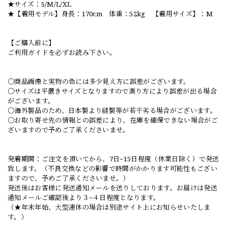
★サイズ：S/M/L/XL
★【着用モデル】身長：170cm 体重：52kg 【着用サイズ】：M
【ご購入前に】
ご利用ガイドを必ずお読み下さい。
○商品画像と実物の色には多少見え方に誤差がございます。
○サイズは平置きサイズとなりますので測り方により誤差が出る場合
がございます。
○海外製品のため、日本製より縫製等が若干劣る場合がございます。
○お取り寄せ先の情報との誤差により、在庫を確保できない場合がご
ざいますので予めご了承くださいませ。
発着期間：ご注文を頂いてから、7日~15日程度（休業日除く）で発送
致します。（不良交換などの影響で時間がかかります可能性もござい
ますので、予めご了承くださいませ。）
発送後はお客様に発送通知メールを送りしております。お届けは発送
通知メールご確認後より３~４日程度となります。
（★年末年始、大型連休の場合は別途サイト上にお知らせいたしま
す。）