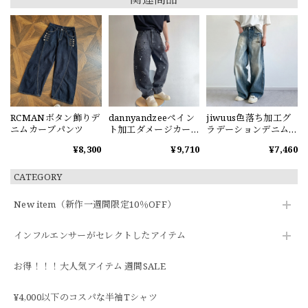
RCMANボタン飾りデ
dannyandzeeペイン
jiwuus色落ち加工グ
ニムカーブパンツ
ト加工ダメージカー
ラデーションデニム
ブデニムパンツ
パンツ
¥8,300
¥9,710
¥7,460
CATEGORY
New item（新作一週間限定10％OFF）
インフルエンサーがセレクトしたアイテム
お得！！！大人気アイテム 週間SALE
¥4,000以下のコスパな半袖Tシャツ