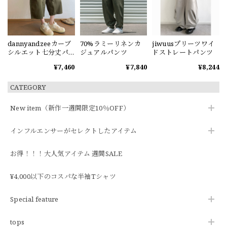
dannyandzeeカーブ
70%ラミーリネンカ
jiwuusプリーツワイ
シルエット七分丈パ
ジュアルパンツ
ドストレートパンツ
ンツ2色
¥7,460
¥7,840
¥8,244
CATEGORY
New item（新作一週間限定10％OFF）
インフルエンサーがセレクトしたアイテム
お得！！！大人気アイテム 週間SALE
¥4,000以下のコスパな半袖Tシャツ
Special feature
tops