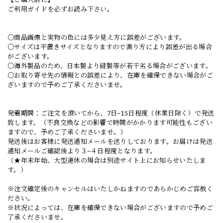
ご利用ガイドを必ずお読み下さい。
○商品画像と実物の色には多少見え方に誤差がございます。
○サイズは平置きサイズとなりますので測り方により誤差が出る場合
がございます。
○海外製品のため、日本製より縫製等が若干劣る場合がございます。
○お取り寄せ先の情報との誤差により、在庫を確保できない場合がご
ざいますので予めご了承くださいませ。
発着期間：ご注文を頂いてから、7日~15日程度（休業日除く）で発送
致します。（不良交換などの影響で時間がかかります可能性もござい
ますので、予めご了承くださいませ。）
発送後はお客様に発送通知メールを送りしております。お届けは発送
通知メールご確認後より３~４日程度となります。
（★年末年始、大型連休の場合は別途サイト上にお知らせいたしま
す。）
※注文確定後のキャンセルはいたしかねますのであらかじめご容赦く
ださい。
※状況によっては、在庫を確保できない場合がございますので予めご
了承くださいませ。