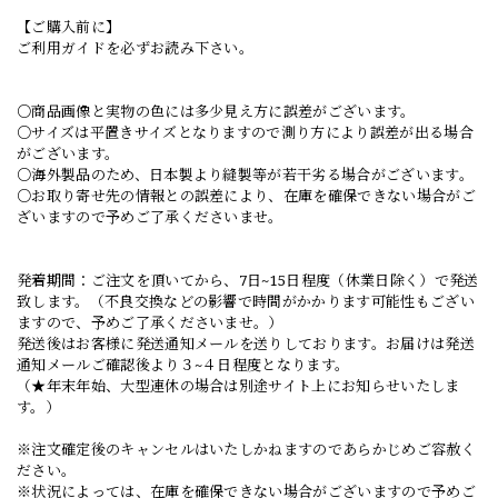
【ご購入前に】
ご利用ガイドを必ずお読み下さい。
○商品画像と実物の色には多少見え方に誤差がございます。
○サイズは平置きサイズとなりますので測り方により誤差が出る場合
がございます。
○海外製品のため、日本製より縫製等が若干劣る場合がございます。
○お取り寄せ先の情報との誤差により、在庫を確保できない場合がご
ざいますので予めご了承くださいませ。
発着期間：ご注文を頂いてから、7日~15日程度（休業日除く）で発送
致します。（不良交換などの影響で時間がかかります可能性もござい
ますので、予めご了承くださいませ。）
発送後はお客様に発送通知メールを送りしております。お届けは発送
通知メールご確認後より３~４日程度となります。
（★年末年始、大型連休の場合は別途サイト上にお知らせいたしま
す。）
※注文確定後のキャンセルはいたしかねますのであらかじめご容赦く
ださい。
※状況によっては、在庫を確保できない場合がございますので予めご