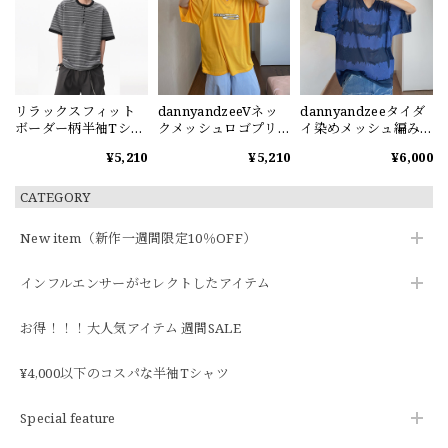
リラックスフィット
dannyandzeeVネッ
dannyandzeeタイダ
ボーダー柄半袖Tシャ
クメッシュロゴプリ
イ染めメッシュ編みV
ツ
ント半袖Tシャツ
ネック半袖Tシャツ
¥5,210
¥5,210
¥6,000
CATEGORY
New item（新作一週間限定10％OFF）
インフルエンサーがセレクトしたアイテム
お得！！！大人気アイテム 週間SALE
¥4,000以下のコスパな半袖Tシャツ
Special feature