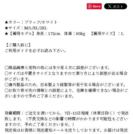
Save
★カラー：ブラック/ホワイト
★サイズ：M/L/XL/2XL
★【着用モデル】身長：172cm 体重：60kg 【着用サイズ】：L
【ご購入前に】
ご利用ガイドを必ずお読み下さい。
○商品画像と実物の色には多少見え方に誤差がございます。
○サイズは平置きサイズとなりますので測り方により誤差が出る場合
がございます。
○海外製品のため、日本製より縫製等が若干劣る場合がございます。
○お取り寄せ先の情報との誤差により、在庫を確保できない場合がご
ざいますので予めご了承くださいませ。
発着期間：ご注文を頂いてから、7日~15日程度（休業日除く）で発送
致します。（不良交換などの影響で時間がかかります可能性もござい
ますので、予めご了承くださいませ。）
発送後はお客様に発送通知メールを送りしております。お届けは発送