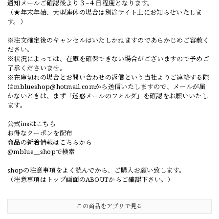
通知メールご確認後より３~４日程度となります。
（★年末年始、大型連休の場合は別途サイト上にお知らせいたしま
す。）
※注文確定後のキャンセルはいたしかねますのであらかじめご容赦く
ださい。
※状況によっては、在庫を確保できない場合がございますので予めご
了承くださいませ。
※在庫切れの場合とお問い合わせの返信という当社よりご連絡する際
は
mblueshop@hotmail.com
から送信いたしますので、メールが届
かないときは、まず「迷惑メールのフォルダ」を確認をお願いいたし
ます。
公式insはこちら
お得なクーポンを配布
商品の新着情報はこちらから
@mblue__shopで検索
shopの注意事項をよく読んでから、ご購入お願い致します。
（注意事項はトップ画面のABOUTからご確認下さい。）
この商品をアプリで見る