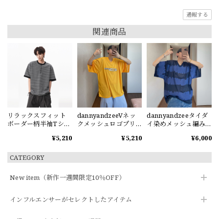
通報する
関連商品
リラックスフィット
dannyandzeeVネッ
dannyandzeeタイダ
ボーダー柄半袖Tシャ
クメッシュロゴプリ
イ染めメッシュ編みV
ツ
ント半袖Tシャツ
ネック半袖Tシャツ
¥5,210
¥5,210
¥6,000
CATEGORY
New item（新作一週間限定10％OFF）
インフルエンサーがセレクトしたアイテム