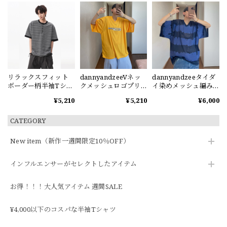
リラックスフィット
dannyandzeeVネッ
dannyandzeeタイダ
ボーダー柄半袖Tシャ
クメッシュロゴプリ
イ染めメッシュ編みV
ツ
ント半袖Tシャツ
ネック半袖Tシャツ
¥5,210
¥5,210
¥6,000
CATEGORY
New item（新作一週間限定10％OFF）
インフルエンサーがセレクトしたアイテム
お得！！！大人気アイテム 週間SALE
¥4,000以下のコスパな半袖Tシャツ