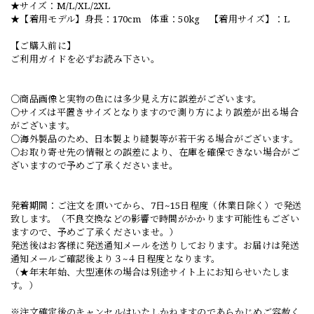
★サイズ：M/L/XL/2XL
★【着用モデル】身長：170cm 体重：50kg 【着用サイズ】：L
【ご購入前に】
ご利用ガイドを必ずお読み下さい。
○商品画像と実物の色には多少見え方に誤差がございます。
○サイズは平置きサイズとなりますので測り方により誤差が出る場合
がございます。
○海外製品のため、日本製より縫製等が若干劣る場合がございます。
○お取り寄せ先の情報との誤差により、在庫を確保できない場合がご
ざいますので予めご了承くださいませ。
発着期間：ご注文を頂いてから、7日~15日程度（休業日除く）で発送
致します。（不良交換などの影響で時間がかかります可能性もござい
ますので、予めご了承くださいませ。）
発送後はお客様に発送通知メールを送りしております。お届けは発送
通知メールご確認後より３~４日程度となります。
（★年末年始、大型連休の場合は別途サイト上にお知らせいたしま
す。）
※注文確定後のキャンセルはいたしかねますのであらかじめご容赦く