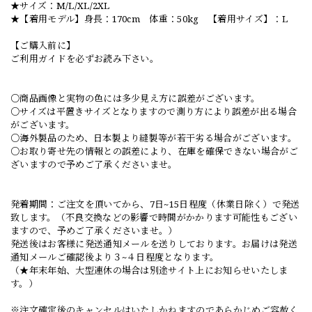
★サイズ：M/L/XL/2XL
★【着用モデル】身長：170cm 体重：50kg 【着用サイズ】：L
【ご購入前に】
ご利用ガイドを必ずお読み下さい。
○商品画像と実物の色には多少見え方に誤差がございます。
○サイズは平置きサイズとなりますので測り方により誤差が出る場合
がございます。
○海外製品のため、日本製より縫製等が若干劣る場合がございます。
○お取り寄せ先の情報との誤差により、在庫を確保できない場合がご
ざいますので予めご了承くださいませ。
発着期間：ご注文を頂いてから、7日~15日程度（休業日除く）で発送
致します。（不良交換などの影響で時間がかかります可能性もござい
ますので、予めご了承くださいませ。）
発送後はお客様に発送通知メールを送りしております。お届けは発送
通知メールご確認後より３~４日程度となります。
（★年末年始、大型連休の場合は別途サイト上にお知らせいたしま
す。）
※注文確定後のキャンセルはいたしかねますのであらかじめご容赦く