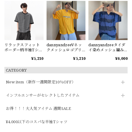
リラックスフィット
dannyandzeeVネッ
dannyandzeeタイダ
ボーダー柄半袖Tシャ
クメッシュロゴプリ
イ染めメッシュ編みV
ツ
ント半袖Tシャツ
ネック半袖Tシャツ
¥5,210
¥5,210
¥6,000
CATEGORY
New item（新作一週間限定10％OFF）
インフルエンサーがセレクトしたアイテム
お得！！！大人気アイテム 週間SALE
¥4,000以下のコスパな半袖Tシャツ