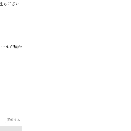
性もござい
メールが届か
通報する