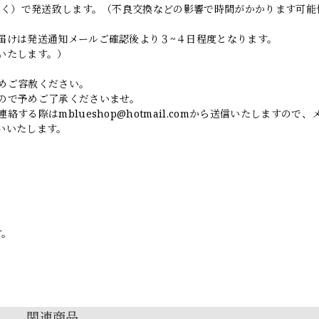
日除く）で発送致します。（不良交換などの影響で時間がかかります可能
届けは発送通知メールご確認後より３~４日程度となります。
いたします。）
めご容赦ください。
ので予めご了承くださいませ。
連絡する際は
mblueshop@hotmail.com
から送信いたしますので、
いいたします。
す。
関連商品