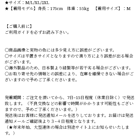
★サイズ：M/L/XL/2XL
★【着用モデル】身長：175cm 体重：55kg 【着用サイズ】：M
【ご購入前に】
ご利用ガイドを必ずお読み下さい。
○商品画像と実物の色には多少見え方に誤差がございます。
○サイズは平置きサイズとなりますので測り方により誤差が出る場合
がございます。
○海外製品のため、日本製より縫製等が若干劣る場合がございます。
○お取り寄せ先の情報との誤差により、在庫を確保できない場合がご
ざいますので予めご了承くださいませ。
発着期間：ご注文を頂いてから、7日~15日程度（休業日除く）で発送
致します。（不良交換などの影響で時間がかかります可能性もござい
ますので、予めご了承くださいませ。）
発送後はお客様に発送通知メールを送りしております。お届けは発送
通知メールご確認後より３~４日程度となります。
（★年末年始、大型連休の場合は別途サイト上にお知らせいたしま
す。）