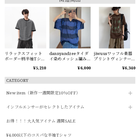
リラックスフィット
dannyandzeeタイダ
jiwuusワッフル楽器
ボーダー柄半袖Tシャ
イ染めメッシュ編みV
プリントヴィンテー
ツ
ネック半袖Tシャツ
ジ半袖Tシャツ
¥5,210
¥6,000
¥6,340
CATEGORY
New item（新作一週間限定10％OFF）
インフルエンサーがセレクトしたアイテム
お得！！！大人気アイテム 週間SALE
¥4,000以下のコスパな半袖Tシャツ