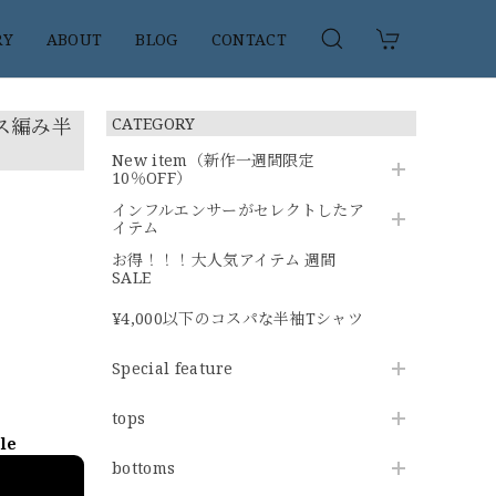
RY
ABOUT
BLOG
CONTACT
ース編み半
CATEGORY
New item（新作一週間限定
10％OFF）
インフルエンサーがセレクトしたア
イテム
お得！！！大人気アイテム 週間
SALE
¥4,000以下のコスパな半袖Tシャツ
Special feature
tops
ble
bottoms