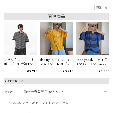
通報する
関連商品
リラックスフィット
dannyandzeeVネッ
dannyandzeeタイダ
ボーダー柄半袖Tシャ
クメッシュロゴプリ
イ染めメッシュ編みV
ツ
ント半袖Tシャツ
ネック半袖Tシャツ
¥5,210
¥5,210
¥6,000
CATEGORY
New item（新作一週間限定10％OFF）
インフルエンサーがセレクトしたアイテム