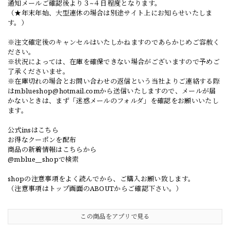
通知メールご確認後より３~４日程度となります。
（★年末年始、大型連休の場合は別途サイト上にお知らせいたしま
す。）
※注文確定後のキャンセルはいたしかねますのであらかじめご容赦く
ださい。
※状況によっては、在庫を確保できない場合がございますので予めご
了承くださいませ。
※在庫切れの場合とお問い合わせの返信という当社よりご連絡する際
は
mblueshop@hotmail.com
から送信いたしますので、メールが届
かないときは、まず「迷惑メールのフォルダ」を確認をお願いいたし
ます。
公式insはこちら
お得なクーポンを配布
商品の新着情報はこちらから
@mblue__shopで検索
shopの注意事項をよく読んでから、ご購入お願い致します。
（注意事項はトップ画面のABOUTからご確認下さい。）
この商品をアプリで見る