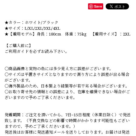
Save
★カラー：ホワイト/ブラック
★サイズ：L/XL/2XL/3XL/4XL
★【着用モデル】身長：180cm 体重：75kg 【着用サイズ】：2XL
【ご購入前に】
ご利用ガイドを必ずお読み下さい。
○商品画像と実物の色には多少見え方に誤差がございます。
○サイズは平置きサイズとなりますので測り方により誤差が出る場合
がございます。
○海外製品のため、日本製より縫製等が若干劣る場合がございます。
○お取り寄せ先の情報との誤差により、在庫を確保できない場合がご
ざいますので予めご了承くださいませ。
発着期間：ご注文を頂いてから、7日~15日程度（休業日除く）で発送
致します。（不良交換などの影響で時間がかかります可能性もござい
ますので、予めご了承くださいませ。）
発送後はお客様に発送通知メールを送りしております。お届けは発送