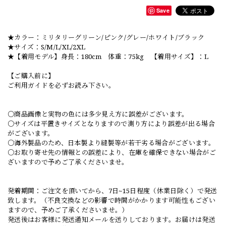
Save
★カラー：ミリタリーグリーン/ピンク/グレー/ホワイト/ブラック
★サイズ：S/M/L/XL/2XL
★【着用モデル】身長：180cm 体重：75kg 【着用サイズ】：L
【ご購入前に】
ご利用ガイドを必ずお読み下さい。
○商品画像と実物の色には多少見え方に誤差がございます。
○サイズは平置きサイズとなりますので測り方により誤差が出る場合
がございます。
○海外製品のため、日本製より縫製等が若干劣る場合がございます。
○お取り寄せ先の情報との誤差により、在庫を確保できない場合がご
ざいますので予めご了承くださいませ。
発着期間：ご注文を頂いてから、7日~15日程度（休業日除く）で発送
致します。（不良交換などの影響で時間がかかります可能性もござい
ますので、予めご了承くださいませ。）
発送後はお客様に発送通知メールを送りしております。お届けは発送