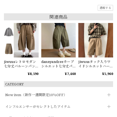
通報する
関連商品
jiwuusレトロモダン
dannyandzeeカーブ
jiwuusタック入りワ
七分丈バルーンパン
シルエット七分丈パ
イドシルエットハー
ツ
ンツ2色
フパンツ
¥8,590
¥7,460
¥5,960
CATEGORY
New item（新作一週間限定10％OFF）
インフルエンサーがセレクトしたアイテム