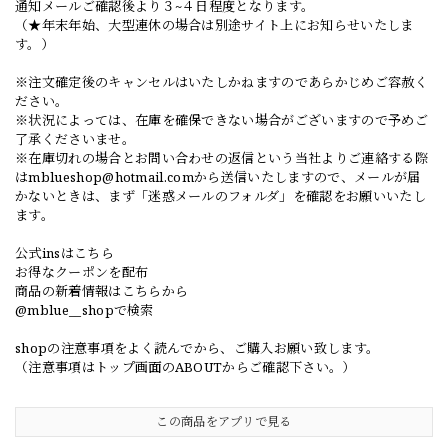
通知メールご確認後より３~４日程度となります。
（★年末年始、大型連休の場合は別途サイト上にお知らせいたしま
す。）
※注文確定後のキャンセルはいたしかねますのであらかじめご容赦く
ださい。
※状況によっては、在庫を確保できない場合がございますので予めご
了承くださいませ。
※在庫切れの場合とお問い合わせの返信という当社よりご連絡する際
は
mblueshop@hotmail.com
から送信いたしますので、メールが届
かないときは、まず「迷惑メールのフォルダ」を確認をお願いいたし
ます。
公式insはこちら
お得なクーポンを配布
商品の新着情報はこちらから
@mblue__shopで検索
shopの注意事項をよく読んでから、ご購入お願い致します。
（注意事項はトップ画面のABOUTからご確認下さい。）
この商品をアプリで見る