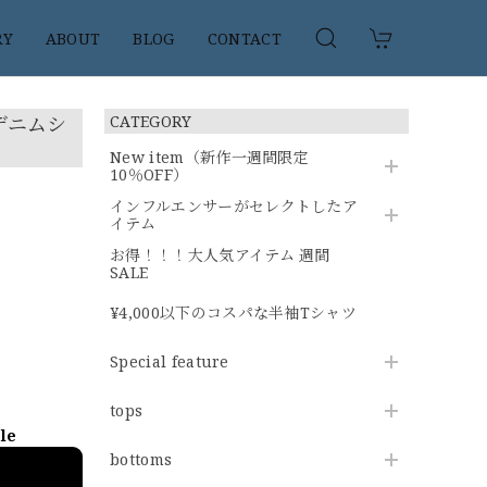
RY
ABOUT
BLOG
CONTACT
デニムシ
CATEGORY
New item（新作一週間限定
10％OFF）
インフルエンサーがセレクトしたア
イテム
お得！！！大人気アイテム 週間
SALE
¥4,000以下のコスパな半袖Tシャツ
Special feature
tops
ble
bottoms