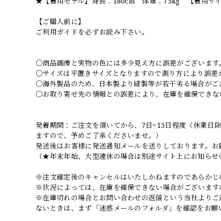
★【着用モデル】身長：180cm 体重：75kg 【着用サ
【ご購入前に】
ご利用ガイドを必ずお読み下さい。
○商品画像と実物の色には多少見え方に誤差がございます
○サイズは平置きサイズとなりますので測り方により誤差
○海外製品のため、日本製より縫製等が若干劣る場合がご
○お取り寄せ先の情報との誤差により、在庫を確保できな
発着期間：ご注文を頂いてから、7日~15日程度（休業
ますので、予めご了承くださいませ。）
発送後はお客様に発送通知メールを送りしております。お
（★年末年始、大型連休の場合は別途サイト上にお知らせ
※注文確定後のキャンセルはいたしかねますのであらかじ
※状況によっては、在庫を確保できない場合がございます
※在庫切れの場合とお問い合わせの返信という当社よりご
ないときは、まず「迷惑メールのフォルダ」を確認をお願