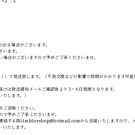
イズ】：L
。
が出る場合がございます。
ざいます。
い場合がございますので予めご了承くださいませ。
日除く）で発送致します。（不良交換などの影響で時間がかかります可能
届けは発送通知メールご確認後より３~４日程度となります。
いたします。）
めご容赦ください。
ので予めご了承くださいませ。
連絡する際は
mblueshop@hotmail.com
から送信いたしますので、
いいたします。