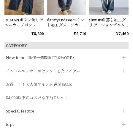
RCMANボタン飾りデ
dannyandzeeペイン
jiwuus色落ち加工グ
ニムカーブパンツ
ト加工ダメージカー
ラデーションデニム
ブデニムパンツ
パンツ
¥8,300
¥9,710
¥7,460
CATEGORY
New item（新作一週間限定10％OFF）
インフルエンサーがセレクトしたアイテム
お得！！！大人気アイテム 週間SALE
¥4,000以下のコスパな半袖Tシャツ
Special feature
tops