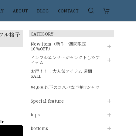
RY
ABOUT
BLOG
CONTACT
ラフル格子
CATEGORY
New item（新作一週間限定
10％OFF）
インフルエンサーがセレクトしたア
イテム
お得！！！大人気アイテム 週間
SALE
¥4,000以下のコスパな半袖Tシャツ
Special feature
tops
ble
bottoms