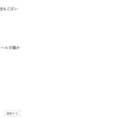
性もござい
メールが届か
通報する