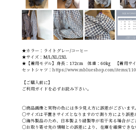
★カラー：ライトグレー/コーヒー
★サイズ：M/L/XL/2XL
★【着用モデル】身長：172cm 体重：60kg 【着用サ
セットシャツ：
https://www.mblueshop.com/items/11
【ご購入前に】
ご利用ガイドを必ずお読み下さい。
○商品画像と実物の色には多少見え方に誤差がございます
○サイズは平置きサイズとなりますので測り方により誤差
○海外製品のため、日本製より縫製等が若干劣る場合がご
○お取り寄せ先の情報との誤差により、在庫を確保できな