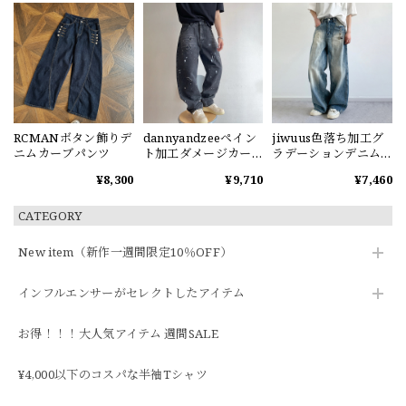
RCMANボタン飾りデ
dannyandzeeペイン
jiwuus色落ち加工グ
ニムカーブパンツ
ト加工ダメージカー
ラデーションデニム
ブデニムパンツ
パンツ
¥8,300
¥9,710
¥7,460
CATEGORY
New item（新作一週間限定10％OFF）
インフルエンサーがセレクトしたアイテム
お得！！！大人気アイテム 週間SALE
¥4,000以下のコスパな半袖Tシャツ