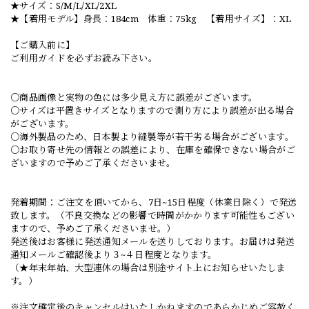
★サイズ：S/M/L/XL/2XL
★【着用モデル】身長：184cm 体重：75kg 【着用サイズ】：XL
【ご購入前に】
ご利用ガイドを必ずお読み下さい。
○商品画像と実物の色には多少見え方に誤差がございます。
○サイズは平置きサイズとなりますので測り方により誤差が出る場合
がございます。
○海外製品のため、日本製より縫製等が若干劣る場合がございます。
○お取り寄せ先の情報との誤差により、在庫を確保できない場合がご
ざいますので予めご了承くださいませ。
発着期間：ご注文を頂いてから、7日~15日程度（休業日除く）で発送
致します。（不良交換などの影響で時間がかかります可能性もござい
ますので、予めご了承くださいませ。）
発送後はお客様に発送通知メールを送りしております。お届けは発送
通知メールご確認後より３~４日程度となります。
（★年末年始、大型連休の場合は別途サイト上にお知らせいたしま
す。）
※注文確定後のキャンセルはいたしかねますのであらかじめご容赦く