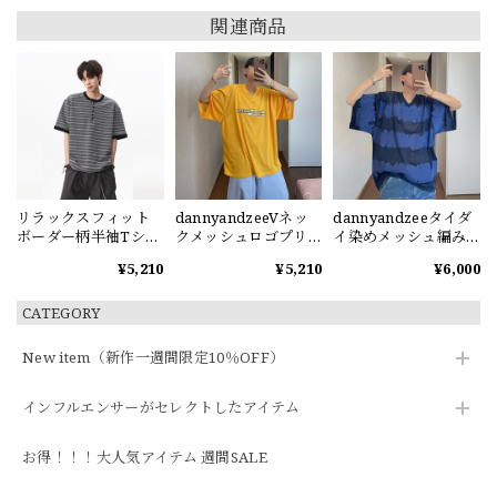
関連商品
リラックスフィット
dannyandzeeVネッ
dannyandzeeタイダ
ボーダー柄半袖Tシャ
クメッシュロゴプリ
イ染めメッシュ編みV
ツ
ント半袖Tシャツ
ネック半袖Tシャツ
¥5,210
¥5,210
¥6,000
CATEGORY
New item（新作一週間限定10％OFF）
インフルエンサーがセレクトしたアイテム
お得！！！大人気アイテム 週間SALE