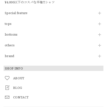
¥4,000以下のコスパな半袖Tシャツ
Special feature
tops
bottoms
others
brand
SHOP INFO
ABOUT
BLOG
CONTACT