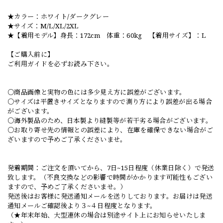
★カラー：ホワイト/ダークグレー
★サイズ：M/L/XL/2XL
★【着用モデル】身長：172cm 体重：60kg 【着用サイズ】：L
【ご購入前に】
ご利用ガイドを必ずお読み下さい。
○商品画像と実物の色には多少見え方に誤差がございます。
○サイズは平置きサイズとなりますので測り方により誤差が出る場合
がございます。
○海外製品のため、日本製より縫製等が若干劣る場合がございます。
○お取り寄せ先の情報との誤差により、在庫を確保できない場合がご
ざいますので予めご了承くださいませ。
発着期間：ご注文を頂いてから、7日~15日程度（休業日除く）で発送
致します。（不良交換などの影響で時間がかかります可能性もござい
ますので、予めご了承くださいませ。）
発送後はお客様に発送通知メールを送りしております。お届けは発送
通知メールご確認後より３~４日程度となります。
（★年末年始、大型連休の場合は別途サイト上にお知らせいたしま