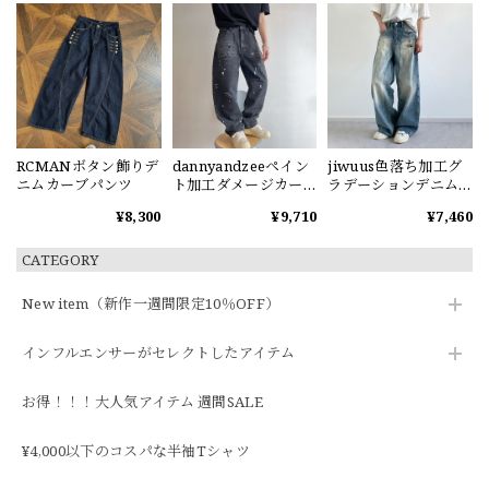
RCMANボタン飾りデ
dannyandzeeペイン
jiwuus色落ち加工グ
ニムカーブパンツ
ト加工ダメージカー
ラデーションデニム
ブデニムパンツ
パンツ
¥8,300
¥9,710
¥7,460
CATEGORY
New item（新作一週間限定10％OFF）
インフルエンサーがセレクトしたアイテム
お得！！！大人気アイテム 週間SALE
¥4,000以下のコスパな半袖Tシャツ