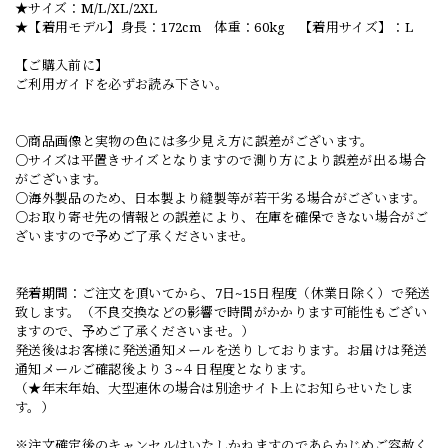
★サイズ：M/L/XL/2XL
★【着用モデル】身長：172cm 体重：60kg 【着用サイズ】：L
【ご購入前に】
ご利用ガイドを必ずお読み下さい。
○商品画像と実物の色には多少見え方に誤差がございます。
○サイズは平置きサイズとなりますので測り方により誤差が出る場合
がございます。
○海外製品のため、日本製より縫製等が若干劣る場合がございます。
○お取り寄せ先の情報との誤差により、在庫を確保できない場合がご
ざいますので予めご了承くださいませ。
発着期間：ご注文を頂いてから、7日~15日程度（休業日除く）で発送
致します。（不良交換などの影響で時間がかかります可能性もござい
ますので、予めご了承くださいませ。）
発送後はお客様に発送通知メールを送りしております。お届けは発送
通知メールご確認後より３~４日程度となります。
（★年末年始、大型連休の場合は別途サイト上にお知らせいたしま
す。）
※注文確定後のキャンセルはいたしかねますのであらかじめご容赦く