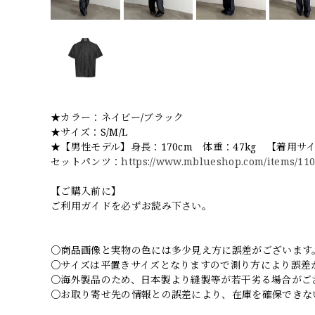
★カラー：ネイビー/ブラック
★サイズ：S/M/L
★【男性モデル】身長：170cm 体重：47kg 【着用サ
セットパンツ：
https://www.mblueshop.com/items/11
【ご購入前に】
ご利用ガイドを必ずお読み下さい。
○商品画像と実物の色には多少見え方に誤差がございます
○サイズは平置きサイズとなりますので測り方により誤差
○海外製品のため、日本製より縫製等が若干劣る場合がご
○お取り寄せ先の情報との誤差により、在庫を確保できな