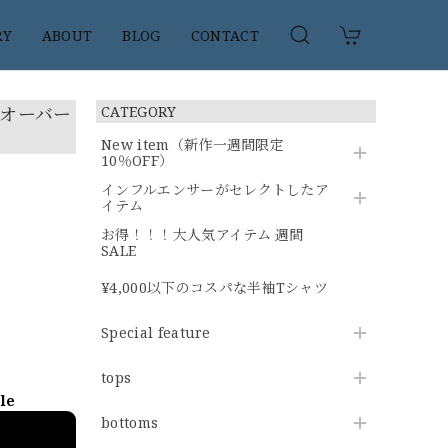
RY
ABOUT
BLOG
CONTACT
ーオーバー
CATEGORY
New item（新作一週間限定
10％OFF）
インフルエンサーがセレクトしたア
イテム
お得！！！大人気アイテム 週間
SALE
¥4,000以下のコスパな半袖Tシャツ
Special feature
tops
ble
bottoms