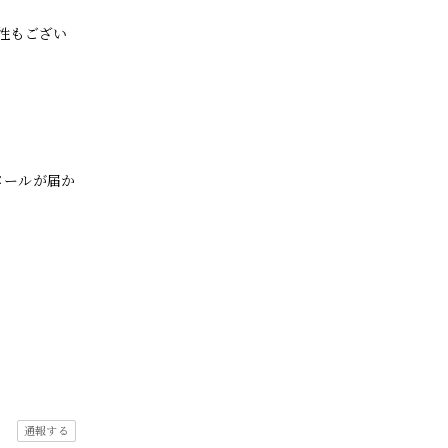
性もござい
メールが届か
通報する