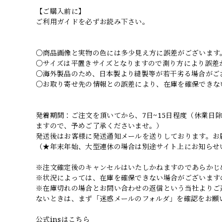
【ご購入前に】
ご利用ガイドを必ずお読み下さい。
○商品画像と実物の色には多少見え方に誤差がございます
○サイズは平置きサイズとなりますので測り方により誤差
○海外製品のため、日本製より縫製等が若干劣る場合がご
○お取り寄せ先の情報との誤差により、在庫を確保できな
発着期間：ご注文を頂いてから、7日~15日程度（休業
ますので、予めご了承くださいませ。）
発送後はお客様に発送通知メールを送りしております。お
（★年末年始、大型連休の場合は別途サイト上にお知らせ
※注文確定後のキャンセルはいたしかねますのであらかじ
※状況によっては、在庫を確保できない場合がございます
※在庫切れの場合とお問い合わせの返信という当社よりご
ないときは、まず「迷惑メールのフォルダ」を確認をお願
公式insはこちら