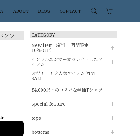
RY
ABOUT
BLOG
CONTACT
パンツ
CATEGORY
New item（新作一週間限定
10％OFF）
インフルエンサーがセレクトしたア
イテム
お得！！！大人気アイテム 週間
SALE
¥4,000以下のコスパな半袖Tシャツ
Special feature
ble
tops
bottoms