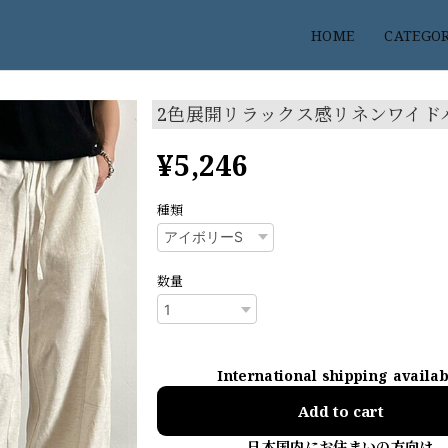
HOME
CATEGO
2色展開リラックス感リネンワイド
¥5,246
種類
数量
International shipping availa
Add to cart
日本国内にお住まいの方向け