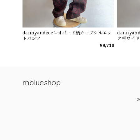
dannyandzeeレオパード柄カーブシルエッ
dannya
トパンツ
ク柄ワイド
¥9,710
mblueshop