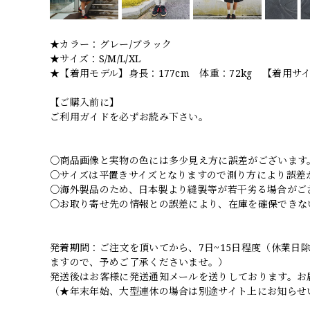
★カラー：グレー/ブラック
★サイズ：S/M/L/XL
★【着用モデル】身長：177cm 体重：72kg 【着用サ
【ご購入前に】
ご利用ガイドを必ずお読み下さい。
○商品画像と実物の色には多少見え方に誤差がございます
○サイズは平置きサイズとなりますので測り方により誤差
○海外製品のため、日本製より縫製等が若干劣る場合がご
○お取り寄せ先の情報との誤差により、在庫を確保できな
発着期間：ご注文を頂いてから、7日~15日程度（休業
ますので、予めご了承くださいませ。）
発送後はお客様に発送通知メールを送りしております。お
（★年末年始、大型連休の場合は別途サイト上にお知らせ