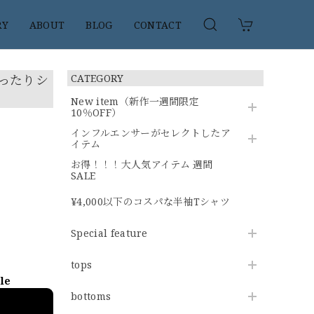
RY
ABOUT
BLOG
CONTACT
ゆったりシ
CATEGORY
New item（新作一週間限定
10％OFF）
インフルエンサーがセレクトしたア
イテム
お得！！！大人気アイテム 週間
SALE
¥4,000以下のコスパな半袖Tシャツ
Special feature
tops
ble
bottoms