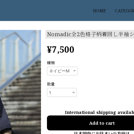
HOME
CATEGO
Nomadic全2色格子柄着回し半袖
¥7,500
種類
数量
International shipping availa
Add to cart
日本国内にお住まいの方向け