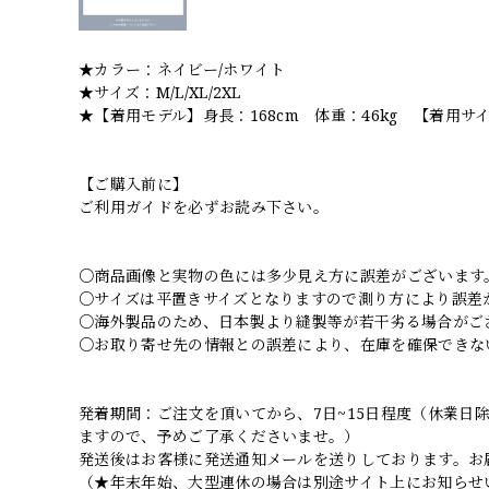
★カラー：ネイビー/ホワイト
★サイズ：M/L/XL/2XL
★【着用モデル】身長：168cm 体重：46kg 【着用サ
【ご購入前に】
ご利用ガイドを必ずお読み下さい。
○商品画像と実物の色には多少見え方に誤差がございます
○サイズは平置きサイズとなりますので測り方により誤差
○海外製品のため、日本製より縫製等が若干劣る場合がご
○お取り寄せ先の情報との誤差により、在庫を確保できな
発着期間：ご注文を頂いてから、7日~15日程度（休業
ますので、予めご了承くださいませ。）
発送後はお客様に発送通知メールを送りしております。お
（★年末年始、大型連休の場合は別途サイト上にお知らせ