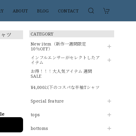
RY
ABOUT
BLOG
CONTACT
シャツ
CATEGORY
New item（新作一週間限定
10％OFF）
インフルエンサーがセレクトしたア
イテム
お得！！！大人気アイテム 週間
SALE
¥4,000以下のコスパな半袖Tシャツ
Special feature
ble
tops
bottoms