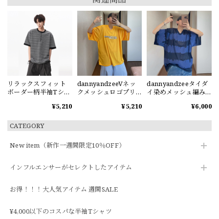
リラックスフィット
dannyandzeeVネッ
dannyandzeeタイダ
ボーダー柄半袖Tシャ
クメッシュロゴプリ
イ染めメッシュ編みV
ツ
ント半袖Tシャツ
ネック半袖Tシャツ
¥5,210
¥5,210
¥6,000
CATEGORY
New item（新作一週間限定10％OFF）
インフルエンサーがセレクトしたアイテム
お得！！！大人気アイテム 週間SALE
¥4,000以下のコスパな半袖Tシャツ