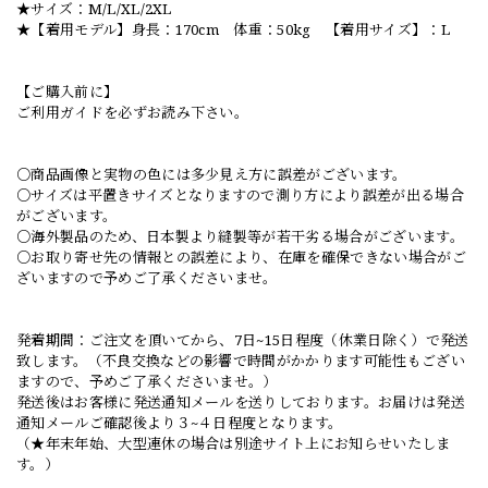
★サイズ：M/L/XL/2XL
★【着用モデル】身長：170cm 体重：50kg 【着用サイズ】：L
【ご購入前に】
ご利用ガイドを必ずお読み下さい。
○商品画像と実物の色には多少見え方に誤差がございます。
○サイズは平置きサイズとなりますので測り方により誤差が出る場合
がございます。
○海外製品のため、日本製より縫製等が若干劣る場合がございます。
○お取り寄せ先の情報との誤差により、在庫を確保できない場合がご
ざいますので予めご了承くださいませ。
発着期間：ご注文を頂いてから、7日~15日程度（休業日除く）で発送
致します。（不良交換などの影響で時間がかかります可能性もござい
ますので、予めご了承くださいませ。）
発送後はお客様に発送通知メールを送りしております。お届けは発送
通知メールご確認後より３~４日程度となります。
（★年末年始、大型連休の場合は別途サイト上にお知らせいたしま
す。）