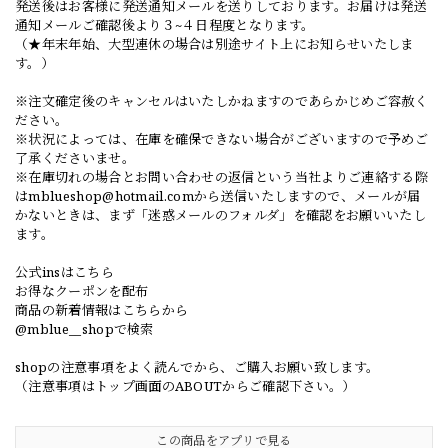
発送後はお客様に発送通知メールを送りしております。お届けは発送
通知メールご確認後より３~４日程度となります。
（★年末年始、大型連休の場合は別途サイト上にお知らせいたしま
す。）
※注文確定後のキャンセルはいたしかねますのであらかじめご容赦く
ださい。
※状況によっては、在庫を確保できない場合がございますので予めご
了承くださいませ。
※在庫切れの場合とお問い合わせの返信という当社よりご連絡する際
は
mblueshop@hotmail.com
から送信いたしますので、メールが届
かないときは、まず「迷惑メールのフォルダ」を確認をお願いいたし
ます。
公式insはこちら
お得なクーポンを配布
商品の新着情報はこちらから
@mblue__shopで検索
shopの注意事項をよく読んでから、ご購入お願い致します。
（注意事項はトップ画面のABOUTからご確認下さい。）
この商品をアプリで見る