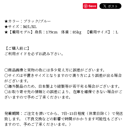
Save
★カラー：ブラック/ブルー
★サイズ：M/L/XL
★【着用モデル】身長：179cm 体重：85kg 【着用サイズ】：L
【ご購入前に】
ご利用ガイドを必ずお読み下さい。
○商品画像と実物の色には多少見え方に誤差がございます。
○サイズは平置きサイズとなりますので測り方により誤差が出る場合
がございます。
○海外製品のため、日本製より縫製等が若干劣る場合がございます。
○お取り寄せ先の情報との誤差により、在庫を確保できない場合がご
ざいますので予めご了承くださいませ。
発着期間：ご注文を頂いてから、7日~15日程度（休業日除く）で発送
致します。（不良交換などの影響で時間がかかります可能性もござい
ますので、予めご了承くださいませ。）