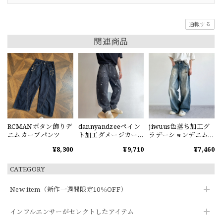
通報する
関連商品
RCMANボタン飾りデ
dannyandzeeペイン
jiwuus色落ち加工グ
ニムカーブパンツ
ト加工ダメージカー
ラデーションデニム
ブデニムパンツ
パンツ
¥8,300
¥9,710
¥7,460
CATEGORY
New item（新作一週間限定10％OFF）
インフルエンサーがセレクトしたアイテム