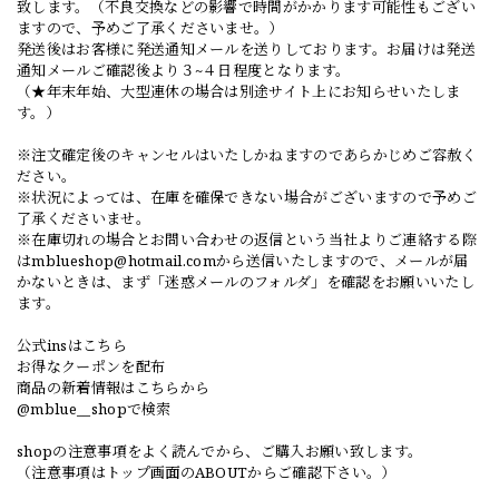
致します。（不良交換などの影響で時間がかかります可能性もござい
ますので、予めご了承くださいませ。）
発送後はお客様に発送通知メールを送りしております。お届けは発送
通知メールご確認後より３~４日程度となります。
（★年末年始、大型連休の場合は別途サイト上にお知らせいたしま
す。）
※注文確定後のキャンセルはいたしかねますのであらかじめご容赦く
ださい。
※状況によっては、在庫を確保できない場合がございますので予めご
了承くださいませ。
※在庫切れの場合とお問い合わせの返信という当社よりご連絡する際
は
mblueshop@hotmail.com
から送信いたしますので、メールが届
かないときは、まず「迷惑メールのフォルダ」を確認をお願いいたし
ます。
公式insはこちら
お得なクーポンを配布
商品の新着情報はこちらから
@mblue__shopで検索
shopの注意事項をよく読んでから、ご購入お願い致します。
（注意事項はトップ画面のABOUTからご確認下さい。）