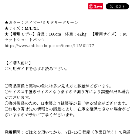
Save
★カラー：ネイビー/ミリタリーグリーン
★サイズ：M/L/XL
★【着用モデル】身長：160cm 体重：42kg 【着用サイズ】：M
セットショートパンツ：
https://www.mblueshop.com/items/112501177
【ご購入前に】
ご利用ガイドを必ずお読み下さい。
○商品画像と実物の色には多少見え方に誤差がございます。
○サイズは平置きサイズとなりますので測り方により誤差が出る場合
がございます。
○海外製品のため、日本製より縫製等が若干劣る場合がございます。
○お取り寄せ先の情報との誤差により、在庫を確保できない場合がご
ざいますので予めご了承くださいませ。
発着期間：ご注文を頂いてから、7日~15日程度（休業日除く）で発送