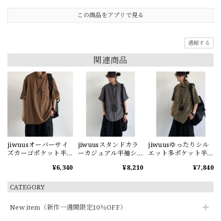
この商品をアプリで見る
通報する
関連商品
jiwuusオーバーサイ
jiwuusスタンドカラ
jiwuusゆったりシル
ズカーゴポケット半
ーカジュアル半袖シ
エット多ポケット半
袖シャツ
ャツ
袖シャツ
¥6,340
¥8,210
¥7,840
CATEGORY
New item（新作一週間限定10％OFF）