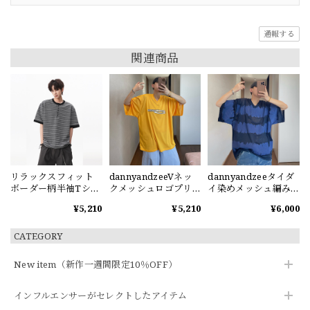
通報する
関連商品
リラックスフィット
dannyandzeeVネッ
dannyandzeeタイダ
ボーダー柄半袖Tシャ
クメッシュロゴプリ
イ染めメッシュ編みV
ツ
ント半袖Tシャツ
ネック半袖Tシャツ
¥5,210
¥5,210
¥6,000
CATEGORY
New item（新作一週間限定10％OFF）
インフルエンサーがセレクトしたアイテム