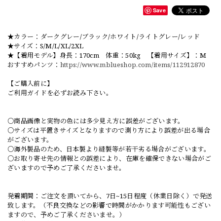
Save
★カラー：ダークグレー/ブラック/ホワイト/ライトグレー/レッド
★サイズ：S/M/L/XL/2XL
★【着用モデル】身長：170cm 体重：50kg 【着用サイズ】：M
おすすめパンツ：
https://www.mblueshop.com/items/112912870
【ご購入前に】
ご利用ガイドを必ずお読み下さい。
○商品画像と実物の色には多少見え方に誤差がございます。
○サイズは平置きサイズとなりますので測り方により誤差が出る場合
がございます。
○海外製品のため、日本製より縫製等が若干劣る場合がございます。
○お取り寄せ先の情報との誤差により、在庫を確保できない場合がご
ざいますので予めご了承くださいませ。
発着期間：ご注文を頂いてから、7日~15日程度（休業日除く）で発送
致します。（不良交換などの影響で時間がかかります可能性もござい
ますので、予めご了承くださいませ。）