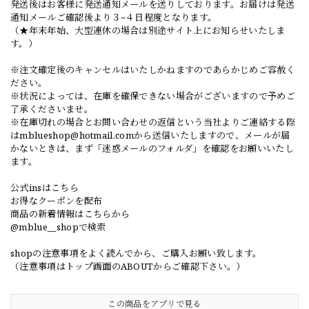
発送後はお客様に発送通知メールを送りしております。お届けは発送
通知メールご確認後より３~４日程度となります。
（★年末年始、大型連休の場合は別途サイト上にお知らせいたしま
す。）
※注文確定後のキャンセルはいたしかねますのであらかじめご容赦く
ださい。
※状況によっては、在庫を確保できない場合がございますので予めご
了承くださいませ。
※在庫切れの場合とお問い合わせの返信という当社よりご連絡する際
は
mblueshop@hotmail.com
から送信いたしますので、メールが届
かないときは、まず「迷惑メールのフォルダ」を確認をお願いいたし
ます。
公式insはこちら
お得なクーポンを配布
商品の新着情報はこちらから
@mblue__shopで検索
shopの注意事項をよく読んでから、ご購入お願い致します。
（注意事項はトップ画面のABOUTからご確認下さい。）
この商品をアプリで見る