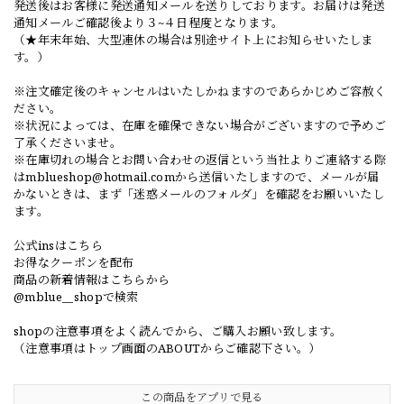
発送後はお客様に発送通知メールを送りしております。お届けは発送
通知メールご確認後より３~４日程度となります。
（★年末年始、大型連休の場合は別途サイト上にお知らせいたしま
す。）
※注文確定後のキャンセルはいたしかねますのであらかじめご容赦く
ださい。
※状況によっては、在庫を確保できない場合がございますので予めご
了承くださいませ。
※在庫切れの場合とお問い合わせの返信という当社よりご連絡する際
は
mblueshop@hotmail.com
から送信いたしますので、メールが届
かないときは、まず「迷惑メールのフォルダ」を確認をお願いいたし
ます。
公式insはこちら
お得なクーポンを配布
商品の新着情報はこちらから
@mblue__shopで検索
shopの注意事項をよく読んでから、ご購入お願い致します。
（注意事項はトップ画面のABOUTからご確認下さい。）
この商品をアプリで見る