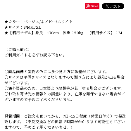
Save
★カラー：ベージュ/ネイビー/ホワイト
★サイズ：S/M/L/XL
★【着用モデル】身長：170cm 体重：50kg 【着用サイズ】：M
【ご購入前に】
ご利用ガイドを必ずお読み下さい。
○商品画像と実物の色には多少見え方に誤差がございます。
○サイズは平置きサイズとなりますので測り方により誤差が出る場合
がございます。
○海外製品のため、日本製より縫製等が若干劣る場合がございます。
○お取り寄せ先の情報との誤差により、在庫を確保できない場合がご
ざいますので予めご了承くださいませ。
発着期間：ご注文を頂いてから、7日~15日程度（休業日除く）で発送
致します。（不良交換などの影響で時間がかかります可能性もござい
ますので、予めご了承くださいませ。）