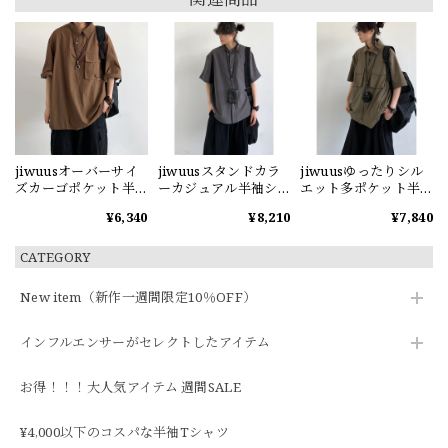
jiwuusオーバーサイ
jiwuusスタンドカラ
jiwuusゆったりシル
ズカーゴポケット半
ーカジュアル半袖シ
エット多ポケット半
袖シャツ
ャツ
袖シャツ
¥6,340
¥8,210
¥7,840
CATEGORY
New item（新作一週間限定10％OFF）
インフルエンサーがセレクトしたアイテム
お得！！！大人気アイテム 週間SALE
¥4,000以下のコスパな半袖Tシャツ