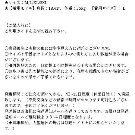
★サイズ：M/L/XL/2XL
★【着用モデル】身長：185cm 体重：55kg 【着用サイズ】：Ｌ
【ご購入前に】
ご利用ガイドを必ずお読み下さい。
○商品画像と実物の色には多少見え方に誤差がございます。
○サイズは平置きサイズとなりますので測り方により誤差が出る場合
がございます。
○海外製品のため、日本製より縫製等が若干劣る場合がございます。
○お取り寄せ先の情報との誤差により、在庫を確保できない場合がご
ざいますので予めご了承くださいませ。
発着期間：ご注文を頂いてから、7日~15日程度（休業日除く）で発送
致します。（不良交換などの影響で時間がかかります可能性もござい
ますので、予めご了承くださいませ。）
発送後はお客様に発送通知メールを送りしております。お届けは発送
通知メールご確認後より３~４日程度となります。
（★年末年始、大型連休の場合は別途サイト上にお知らせいたしま
す。）