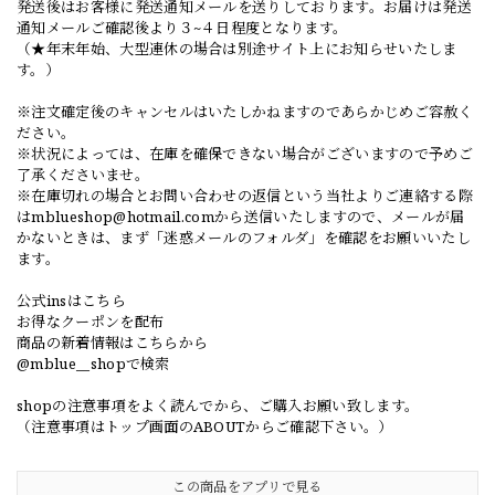
発送後はお客様に発送通知メールを送りしております。お届けは発送
通知メールご確認後より３~４日程度となります。
（★年末年始、大型連休の場合は別途サイト上にお知らせいたしま
す。）
※注文確定後のキャンセルはいたしかねますのであらかじめご容赦く
ださい。
※状況によっては、在庫を確保できない場合がございますので予めご
了承くださいませ。
※在庫切れの場合とお問い合わせの返信という当社よりご連絡する際
は
mblueshop@hotmail.com
から送信いたしますので、メールが届
かないときは、まず「迷惑メールのフォルダ」を確認をお願いいたし
ます。
公式insはこちら
お得なクーポンを配布
商品の新着情報はこちらから
@mblue__shopで検索
shopの注意事項をよく読んでから、ご購入お願い致します。
（注意事項はトップ画面のABOUTからご確認下さい。）
この商品をアプリで見る