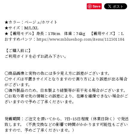
Save
★カラー：ベージュ/ホワイト
★サイズ：M/L/XL
★【着用モデル】身長：178cm 体重：74kg 【着用サイズ】：L
おすすめパンツ：
https://www.mblueshop.com/items/112501184
【ご購入前に】
ご利用ガイドを必ずお読み下さい。
○商品画像と実物の色には多少見え方に誤差がございます。
○サイズは平置きサイズとなりますので測り方により誤差が出る場合
がございます。
○海外製品のため、日本製より縫製等が若干劣る場合がございます。
○お取り寄せ先の情報との誤差により、在庫を確保できない場合がご
ざいますので予めご了承くださいませ。
発着期間：ご注文を頂いてから、7日~15日程度（休業日除く）で発送
致します。（不良交換などの影響で時間がかかります可能性もござい
ますので、予めご了承くださいませ。）