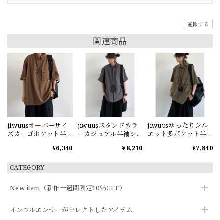
通報する
関連商品
jiwuusオーバーサイ
jiwuusスタンドカラ
jiwuusゆったりシル
ズカーゴポケット半
ーカジュアル半袖シ
エット多ポケット半
袖シャツ
ャツ
袖シャツ
¥6,340
¥8,210
¥7,840
CATEGORY
New item（新作一週間限定10％OFF）
インフルエンサーがセレクトしたアイテム