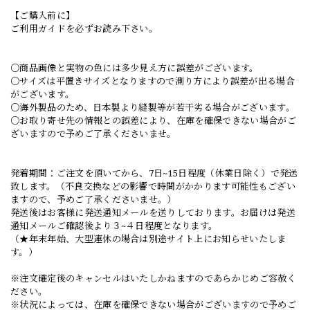
【ご購入前に】
ご利用ガイドを必ずお読み下さい。
○商品画像と実物の色には多少見え方に誤差がございます。
○サイズは平置きサイズとなりますので測り方により誤差が出る場合
がございます。
○海外製品のため、日本製より縫製等が若干劣る場合がございます。
○お取り寄せ先の情報との誤差により、在庫を確保できない場合がご
ざいますので予めご了承くださいませ。
発着期間：ご注文を頂いてから、7日~15日程度（休業日除く）で発送
致します。（不良交換などの影響で時間がかかります可能性もござい
ますので、予めご了承くださいませ。）
発送後はお客様に発送通知メールを送りしております。お届けは発送
通知メールご確認後より３~４日程度となります。
（★年末年始、大型連休の場合は別途サイト上にお知らせいたしま
す。）
※注文確定後のキャンセルはいたしかねますのであらかじめご容赦く
ださい。
※状況によっては、在庫を確保できない場合がございますので予めご